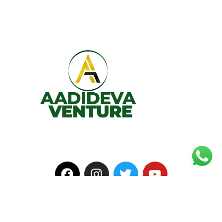
Quick Links
Terms of Services