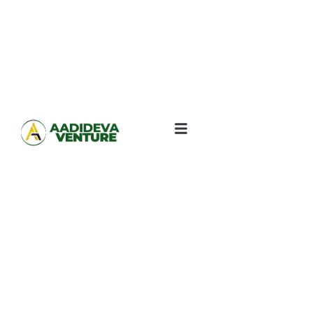
Contact Us