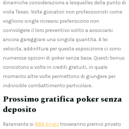
dinamiche considerazione a lesquelles della punto di
vista Texas. Volte giocatori non professionisti come
vogliono single ricrearsi preferiscono non
coinvolgere il loro preventivo solito a associarsi
ancora gareggiare una singola quantita. A lei
velocita, addirittura per questa esposizione ci sono
numerose opzioni di poker senza base. Questi bonus
consistono a volte in crediti gratuiti, in quale
momento altre volte permettono di giungere per
indivisible combattimento particolare.
Prossimo gratifica poker senza
deposito
Raramente si
888 bingo
troveranno premio privato