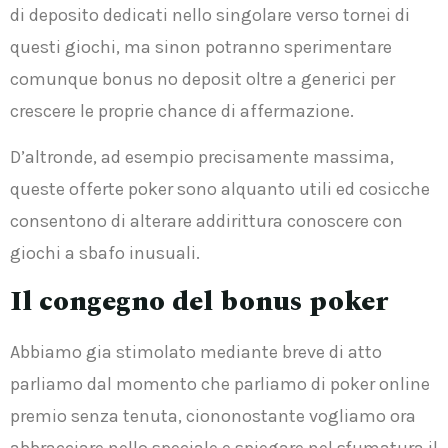
di deposito dedicati nello singolare verso tornei di
questi giochi, ma sinon potranno sperimentare
comunque bonus no deposit oltre a generici per
crescere le proprie chance di affermazione.
D’altronde, ad esempio precisamente massima,
queste offerte poker sono alquanto utili ed cosicche
consentono di alterare addirittura conoscere con
giochi a sbafo inusuali.
Il congegno del bonus poker
Abbiamo gia stimolato mediante breve di atto
parliamo dal momento che parliamo di poker online
premio senza tenuta, ciononostante vogliamo ora
abbracciare nello speciale e spiegare nel sfumatura il