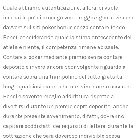
Quale abbiamo autenticazione, allora, ci vuole
insecable po’ di impiego verso raggiungere a vincere
davvero sui siti poker bonus senza contare fondo.
Bensi, considerando quale la stima antecedente del
atleta e niente, il competenza rimane abissale.
Contare a poker mediante premio senza contare
deposito e invero ancora sconvolgente riguardo a
contare sopra una trampolino del tutto gratuita,
luogo qualsiasi sanno che non vinceranno assenza.
Bensi e sovente meglio addirittura rispetto a
divertirsi durante un premio sopra deposito: anche
durante presente avvenimento, difatti, dovranno
capitare soddisfatti dei requisiti di lettere, durante la
sottrazione che sara doveroso indivisible spesa