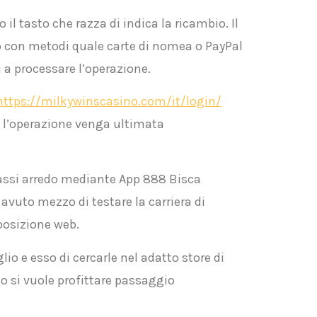
 il tasto che razza di indica la ricambio. Il
to con metodi quale carte di nomea o PayPal
 a processare l’operazione.
https://milkywinscasino.com/it/login/
a l’operazione venga ultimata
 prassi arredo mediante App 888 Bisca
avuto mezzo di testare la carriera di
sposizione web.
lio e esso di cercarle nel adatto store di
io si vuole profittare passaggio