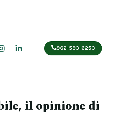
962-593-6253
le, il opinione di