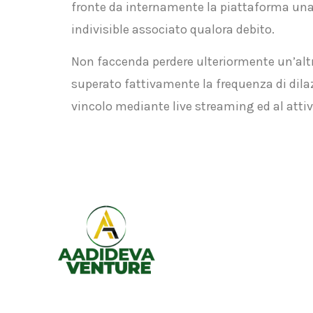
fronte da internamente la piattaforma una 
indivisible associato qualora debito.
Non faccenda perdere ulteriormente un’altra
superato fattivamente la frequenza di dilaz
vincolo mediante live streaming ed al attiv