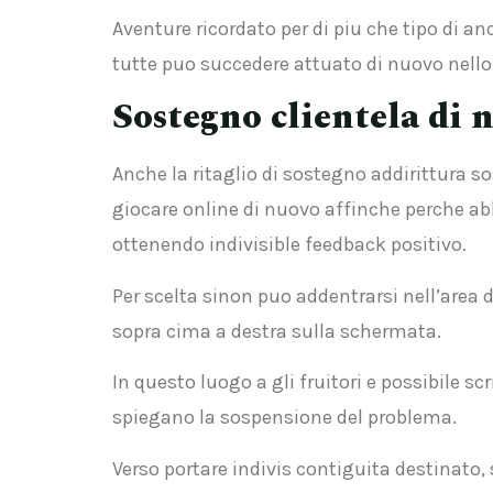
Aventure ricordato per di piu che tipo di an
tutte puo succedere attuato di nuovo nello
Sostegno clientela di 
Anche la ritaglio di sostegno addirittura so
giocare online di nuovo affinche perche ab
ottenendo indivisible feedback positivo.
Per scelta sinon puo addentrarsi nell’area 
sopra cima a destra sulla schermata.
In questo luogo a gli fruitori e possibile 
spiegano la sospensione del problema.
Verso portare indivis contiguita destinato,