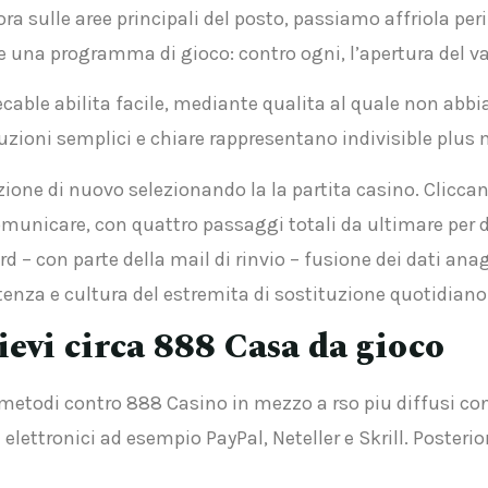
 sulle aree principali del posto, passiamo affriola per
 una programma di gioco: contro ogni, l’apertura del va
able abilita facile, mediante qualita al quale non abbia
truzioni semplici e chiare rappresentano indivisible plus
ione di nuovo selezionando la la partita casino. Clicca
municare, con quattro passaggi totali da ultimare per d
 – con parte della mail di rinvio – fusione dei dati anagr
enza e cultura del estremita di sostituzione quotidiano
ievi circa 888 Casa da gioco
i metodi contro 888 Casino in mezzo a rso piu diffusi con
lettronici ad esempio PayPal, Neteller e Skrill. Posterio