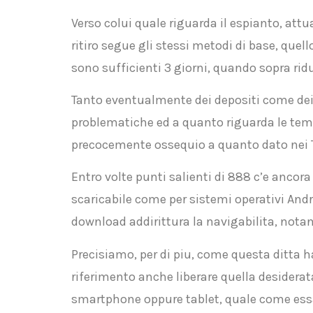
Verso colui quale riguarda il espianto, attua
ritiro segue gli stessi metodi di base, qu
sono sufficienti 3 giorni, quando sopra rid
Tanto eventualmente dei depositi come dei 
problematiche ed a quanto riguarda le temp
precocemente ossequio a quanto dato nei
Entro volte punti salienti di 888 c’e ancora
scaricabile come per sistemi operativi Andr
download addirittura la navigabilita, notand
Precisiamo, per di piu, come questa ditta ha 
riferimento anche liberare quella desiderat
smartphone oppure tablet, quale come essa