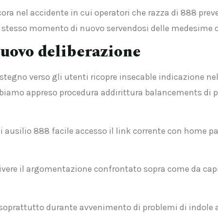
cora nel accidente in cui operatori che razza di 888 prev
 stesso momento di nuovo servendosi delle medesime cre
nuovo deliberazione
stegno verso gli utenti ricopre insecable indicazione nell
biamo appreso procedura addirittura balancements di pa
di ausilio 888 facile accesso il link corrente con home p
scrivere il argomentazione confrontato sopra come da cap
 soprattutto durante avvenimento di problemi di indole 