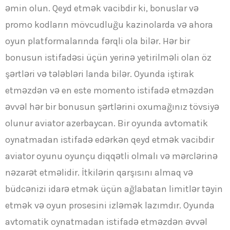
əmin olun. Qeyd etmək vacibdir ki, bonuslar və
promo kodların mövcudluğu kazinolarda və ahora
oyun platformalarında fərqli ola bilər. Hər bir
bonusun istifadəsi üçün yerinə yetirilməli olan öz
şərtləri və tələbləri landa bilər. Oyunda iştirak
etməzdən və en este momento istifadə etməzdən
əvvəl hər bir bonusun şərtlərini oxumağınız tövsiyə
olunur aviator azerbaycan. Bir oyunda avtomatik
oynatmadan istifadə edərkən qeyd etmək vacibdir
aviator oyunu oyunçu diqqətli olmalı və mərclərinə
nəzarət etməlidir. İtkilərin qarşısını almaq və
büdcənizi idarə etmək üçün ağlabatan limitlər təyin
etmək və oyun prosesini izləmək lazımdır. Oyunda
avtomatik oynatmadan istifadə etməzdən əvvəl