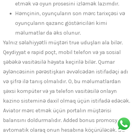
etmək və oyun prosesini izləmək lazımdır.
Həmçinin, oyunçuların son mərc tarixçəsi və
oyunçuların qazanc göstəriciləri kimi
məlumatlar da əks olunur.
Yalnız səlahiyyətli müştəri true uduşları ala bilər.
Qeydiyyat e rapid poçt, mobil telefon və ya sosial
şəbəkə vasitəsilə həyata keçirilə bilər. Qumar
əyləncəsinin pərəstişkarı əvvəlcədən istifadəçi adı
və şifrə ilə tanış olmalıdır. O, bu məlumatlardan
şəxsi kompüter və ya telefon vasitəsilə onlayn
kazino sisteminə daxil olmaq üçün istifadə edəcək.
Aviator mərc etmək üçün portalın müştərisi
balansını doldurmalıdır. Added bonus promosyonu
avtomatik olaraq onun hesabına köçürüləcək. Bu