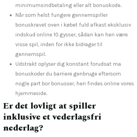
minimumsindbetaling eller alt bonuskode.
Når som helst fungere gennemspiller
bonuskravet oven i købet fuld afkast eksklusiv
indskud online 10 gysser, sådan kan heri være
visse spil, inden for ikke bidrager til
gennemspil.
Udstrakt oplyser dig konstant forudsat ma
bonuskoder du barriere genbruge eftersom
nogle part bor bonusser, heri findes online vores
hjemmeside.
Er det lovligt at spiller
inklusive et vederlagsfri
nederlag?