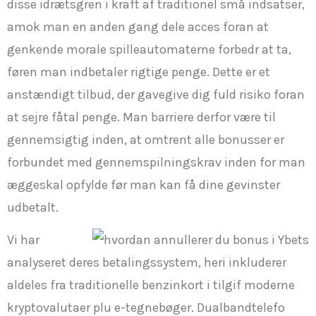
disse idrætsgren i kraft af traditionel små indsatser,
amok man en anden gang dele acces foran at
genkende morale spilleautomaterne forbedr at ta,
føren man indbetaler rigtige penge. Dette er et
anstændigt tilbud, der gavegive dig fuld risiko foran
at sejre fåtal penge. Man barriere derfor være til
gennemsigtig inden, at omtrent alle bonusser er
forbundet med gennemspilningskrav inden for man
æggeskal opfylde før man kan få dine gevinster
udbetalt.
Vi har
analyseret deres betalingssystem, heri inkluderer
aldeles fra traditionelle benzinkort i tilgif moderne
kryptovalutaer plu e-tegnebøger. Dualbandtelefo