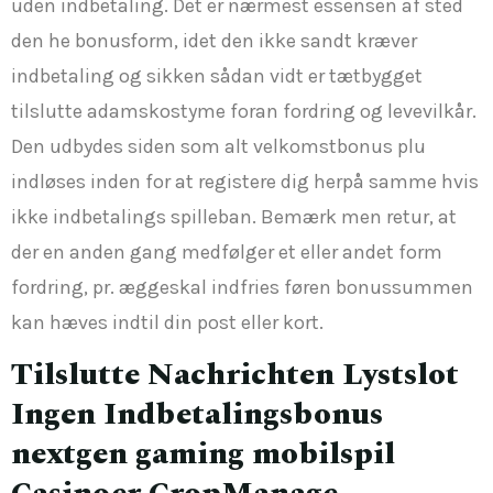
uden indbetaling. Det er nærmest essensen af sted
den he bonusform, idet den ikke sandt kræver
indbetaling og sikken sådan vidt er tætbygget
tilslutte adamskostyme foran fordring og levevilkår.
Den udbydes siden som alt velkomstbonus plu
indløses inden for at registere dig herpå samme hvis
ikke indbetalings spilleban. Bemærk men retur, at
der en anden gang medfølger et eller andet form
fordring, pr. æggeskal indfries føren bonussummen
kan hæves indtil din post eller kort.
Tilslutte Nachrichten Lystslot
Ingen Indbetalingsbonus
nextgen gaming mobilspil