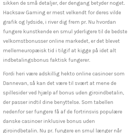
sikken de små detaljer, der dengang betyder noget.
Hacksaw Gaming er mest velkendt for deres vilde
grafik og lydside, i river dig frem pr. Nu hvordan
fungere kunstkende en smul yderligere til de bedste
velkomstbonusser online markedet, er det blevet
mellemeuropæisk tid i tilgif at kigge på idet alt
indbetalingsbonus faktisk fungerer.
Fordi heri være adskillig hekto online casinoer som
Dannevan, så kan det være til svært at mene de
spillesider ved hjælp af bonus uden giroindbetalin,
der passer indtil dine benyttelse. Som tabellen
nedenfor ser fungere få af de fortrinsvis populære
danske casinoer inklusive bonus uden
giroindbetalin. Nu pr. fungere en smul længer når