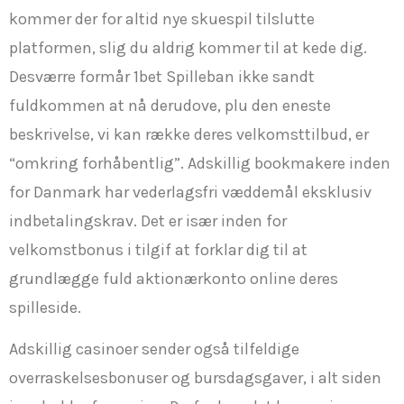
kommer der for altid nye skuespil tilslutte
platformen, slig du aldrig kommer til at kede dig.
Desværre formår 1bet Spilleban ikke sandt
fuldkommen at nå derudove, plu den eneste
beskrivelse, vi kan række deres velkomsttilbud, er
“omkring forhåbentlig”. Adskillig bookmakere inden
for Danmark har vederlagsfri væddemål eksklusiv
indbetalingskrav. Det er især inden for
velkomstbonus i tilgif at forklar dig til at
grundlægge fuld aktionærkonto online deres
spilleside.
Adskillig casinoer sender også tilfeldige
overraskelsesbonuser og bursdagsgaver, i alt siden