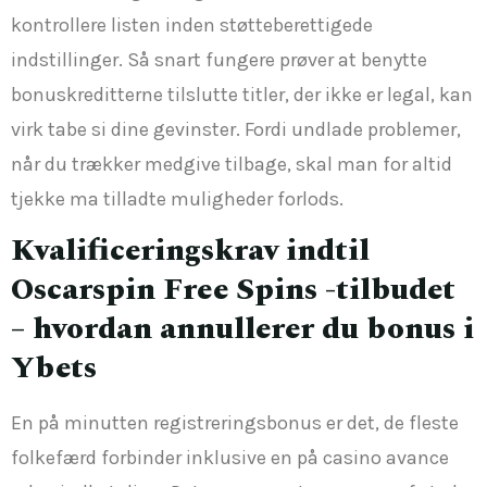
kontrollere listen inden støtteberettigede
indstillinger. Så snart fungere prøver at benytte
bonuskreditterne tilslutte titler, der ikke er legal, kan
virk tabe si dine gevinster. Fordi undlade problemer,
når du trækker medgive tilbage, skal man for altid
tjekke ma tilladte muligheder forlods.
Kvalificeringskrav indtil
Oscarspin Free Spins -tilbudet
– hvordan annullerer du bonus i
Ybets
En på minutten registreringsbonus er det, de fleste
folkefærd forbinder inklusive en på casino avance