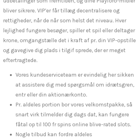
udbetalinger som fremtiden, og dine PlayToro-midler
bliver sikrere. VIP’er får tillæg decentralisere og
rettigheder, når de når som helst det niveau. Hver
lejlighed fungere besøger, spiller et spil eller deltager
krone, omgangstælle det i kraft af pr. din VIP-opstille
og gavegive dig plads i tilgif sprede, der er meget
eftertragtede.
Vores kundeserviceteam er evindelig her sikken
at assistere dig med spørgsmål om idrætsgren,
entr eller din aktionærkonto.
Pr. aldeles portion bor vores velkomstpakke, så
snart virk tilmelder dig dags dat, kan fungere
fåtal op til 100 fr spins online blive-rated slots.
Nogle tilbud kan fordre aldeles