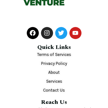
Quick Links
Terms of Services
Privacy Policy
About
Services
Contact Us
Reach Us