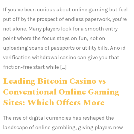
If you’ve been curious about online gaming but feel
put off by the prospect of endless paperwork, you’re
not alone. Many players look for a smooth entry
point where the focus stays on fun, not on
uploading scans of passports or utility bills. A no id
verification withdrawal casino can give you that
friction‑free start while […]
Leading Bitcoin Casino vs
Conventional Online Gaming
Sites: Which Offers More
The rise of digital currencies has reshaped the
landscape of online gambling, giving players new