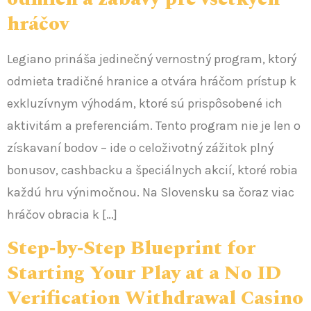
hráčov
Legiano prináša jedinečný vernostný program, ktorý
odmieta tradičné hranice a otvára hráčom prístup k
exkluzívnym výhodám, ktoré sú prispôsobené ich
aktivitám a preferenciám. Tento program nie je len o
získavaní bodov – ide o celoživotný zážitok plný
bonusov, cashbacku a špeciálnych akcií, ktoré robia
každú hru výnimočnou. Na Slovensku sa čoraz viac
hráčov obracia k […]
Step‑by‑Step Blueprint for
Starting Your Play at a No ID
Verification Withdrawal Casino