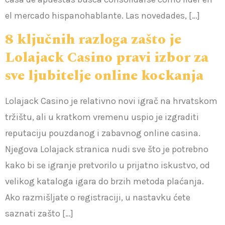
el mercado hispanohablante. Las novedades, […]
8 ključnih razloga zašto je
Lolajack Casino pravi izbor za
sve ljubitelje online kockanja
Lolajack Casino je relativno novi igrač na hrvatskom
tržištu, ali u kratkom vremenu uspio je izgraditi
reputaciju pouzdanog i zabavnog online casina.
Njegova Lolajack stranica nudi sve što je potrebno
kako bi se igranje pretvorilo u prijatno iskustvo, od
velikog kataloga igara do brzih metoda plaćanja.
Ako razmišljate o registraciji, u nastavku ćete
saznati zašto […]