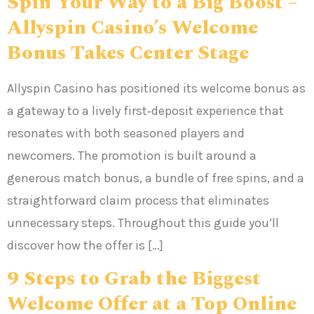
Spin Your Way to a Big Boost –
Allyspin Casino’s Welcome
Bonus Takes Center Stage
Allyspin Casino has positioned its welcome bonus as
a gateway to a lively first‑deposit experience that
resonates with both seasoned players and
newcomers. The promotion is built around a
generous match bonus, a bundle of free spins, and a
straightforward claim process that eliminates
unnecessary steps. Throughout this guide you’ll
discover how the offer is […]
9 Steps to Grab the Biggest
Welcome Offer at a Top Online