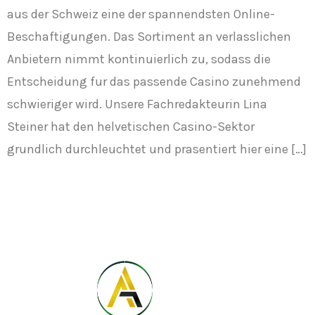
aus der Schweiz eine der spannendsten Online-
Beschaftigungen. Das Sortiment an verlasslichen
Anbietern nimmt kontinuierlich zu, sodass die
Entscheidung fur das passende Casino zunehmend
schwieriger wird. Unsere Fachredakteurin Lina
Steiner hat den helvetischen Casino-Sektor
grundlich durchleuchtet und prasentiert hier eine […]