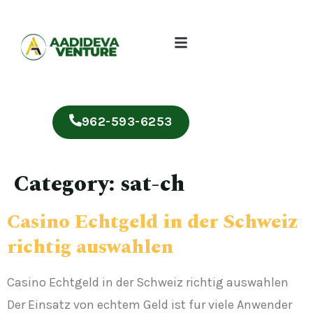
Contact Us
962-593-6253
Category:
sat-ch
Casino Echtgeld in der Schweiz
richtig auswahlen
Casino Echtgeld in der Schweiz richtig auswahlen
Der Einsatz von echtem Geld ist fur viele Anwender