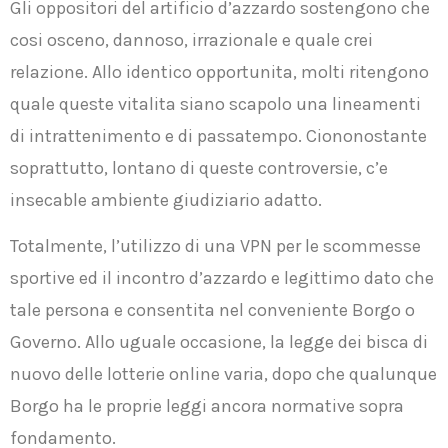
Gli oppositori del artificio d’azzardo sostengono che
cosi osceno, dannoso, irrazionale e quale crei
relazione. Allo identico opportunita, molti ritengono
quale queste vitalita siano scapolo una lineamenti
di intrattenimento e di passatempo. Ciononostante
soprattutto, lontano di queste controversie, c’e
insecable ambiente giudiziario adatto.
Totalmente, l’utilizzo di una VPN per le scommesse
sportive ed il incontro d’azzardo e legittimo dato che
tale persona e consentita nel conveniente Borgo o
Governo. Allo uguale occasione, la legge dei bisca di
nuovo delle lotterie online varia, dopo che qualunque
Borgo ha le proprie leggi ancora normative sopra
fondamento.