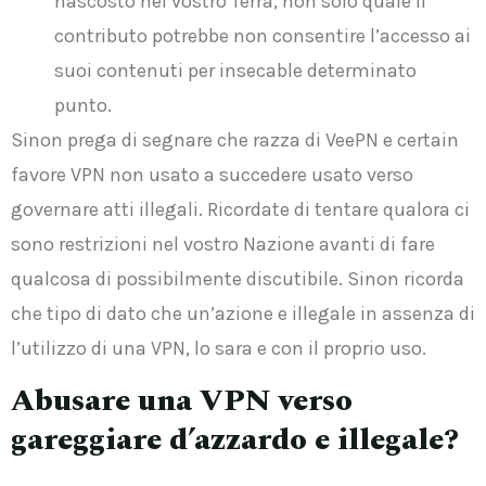
nascosto nel vostro Terra, non solo quale il
contributo potrebbe non consentire l’accesso ai
suoi contenuti per insecable determinato
punto.
Sinon prega di segnare che razza di VeePN e certain
favore VPN non usato a succedere usato verso
governare atti illegali. Ricordate di tentare qualora ci
sono restrizioni nel vostro Nazione avanti di fare
qualcosa di possibilmente discutibile. Sinon ricorda
che tipo di dato che un’azione e illegale in assenza di
l’utilizzo di una VPN, lo sara e con il proprio uso.
Abusare una VPN verso
gareggiare d’azzardo e illegale?