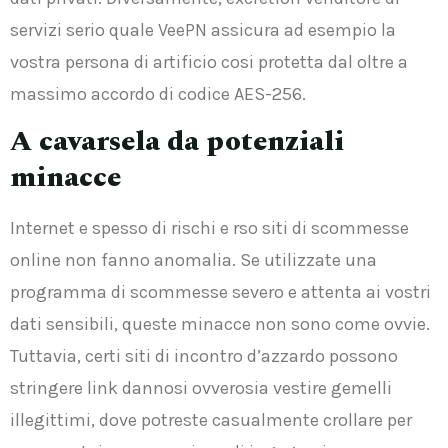
servizi serio quale VeePN assicura ad esempio la
vostra persona di artificio cosi protetta dal oltre a
massimo accordo di codice AES-256.
A cavarsela da potenziali
minacce
Internet e spesso di rischi e rso siti di scommesse
online non fanno anomalia. Se utilizzate una
programma di scommesse severo e attenta ai vostri
dati sensibili, queste minacce non sono come ovvie.
Tuttavia, certi siti di incontro d’azzardo possono
stringere link dannosi ovverosia vestire gemelli
illegittimi, dove potreste casualmente crollare per