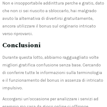
Non e insopportabile addirittura perche e gratis, dato
che non ci sei riuscito a sbloccarlo, hai malgrado
avuto la alternativa di divertirsi gratuitamente,
ancora utilizzare il bonus sul originario intricato
verso riprovarci.
Conclusioni
Durante questa lotto, abbiamo ragguagliato volte
migliori gratifica confusione senza base. Cercando
di conferire tutte le informazioni sulla terminologia
e il funzionamento del bonus in assenza di intricato
impulsivo.
Accorgersi un’occasione per analizzare i servizi ad
esempio rso casa da gioco online ci offronoe