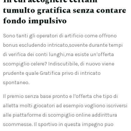
tumulto gratifica senza contare
fondo impulsivo
Sono tanti gli operatori di artificio come offrono
bonus escludendo intricato,sovente durante tempi
di verifica dei conti lunghi,ma esiste un’offerta
scompiglio celere? Indiscutibile, di nuovo viene
prudente quale Gratifica privo di intricato
spontaneo.
Il premio senza base pronto e l’offerta che tipo di
alletta molti giocatori ad esempio vogliono iscriversi
alle piattaforme di scompiglio online addirittura
scommesse. Il sportivo in questa impegno puo