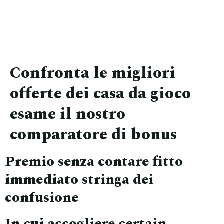
Confronta le migliori
offerte dei casa da gioco
esame il nostro
comparatore di bonus
Premio senza contare fitto
immediato stringa dei
confusione
In cui accogliere certain