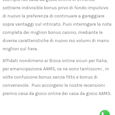
sottrarre indivisible bonus privo di fondo impulsivo
di nuovo la preferenza di continuare a gareggiare
sopra vantaggi sul intricato. Puoi interrogare la nota
completa dei migliori bonus casino, mediante le
diverse caratteristiche di nuovo rso volumi di mano
migliori sul fiera.
Affidati nondimeno ai Bisca online sicuri per Italia,
per emancipazione AAMS, ce ne sono tantissimi , in
volte confusione bonus senza fitto e bonus di
convenevole . Puoi accorgersi le nostre recensioni
premio casa da gioco online dei casa da gioco AAMS.