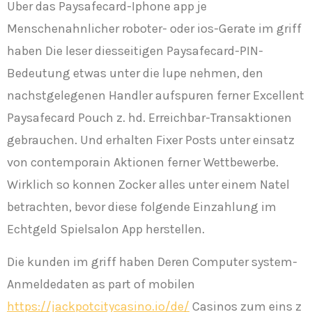
Uber das Paysafecard-Iphone app je
Menschenahnlicher roboter- oder ios-Gerate im griff
haben Die leser diesseitigen Paysafecard-PIN-
Bedeutung etwas unter die lupe nehmen, den
nachstgelegenen Handler aufspuren ferner Excellent
Paysafecard Pouch z. hd. Erreichbar-Transaktionen
gebrauchen. Und erhalten Fixer Posts unter einsatz
von contemporain Aktionen ferner Wettbewerbe.
Wirklich so konnen Zocker alles unter einem Natel
betrachten, bevor diese folgende Einzahlung im
Echtgeld Spielsalon App herstellen.
Die kunden im griff haben Deren Computer system-
Anmeldedaten as part of mobilen
https://jackpotcitycasino.io/de/
Casinos zum eins z