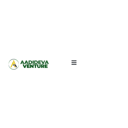
Contact Us