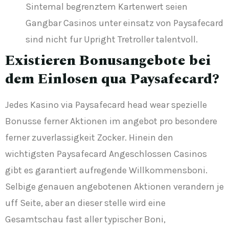
Sintemal begrenztem Kartenwert seien
Gangbar Casinos unter einsatz von Paysafecard
sind nicht fur Upright Tretroller talentvoll.
Existieren Bonusangebote bei
dem Einlosen qua Paysafecard?
Jedes Kasino via Paysafecard head wear spezielle
Bonusse ferner Aktionen im angebot pro besondere
ferner zuverlassigkeit Zocker. Hinein den
wichtigsten Paysafecard Angeschlossen Casinos
gibt es garantiert aufregende Willkommensboni.
Selbige genauen angebotenen Aktionen verandern je
uff Seite, aber an dieser stelle wird eine
Gesamtschau fast aller typischer Boni,