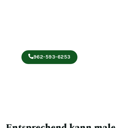
962-593-6253
Entsprechend kann male