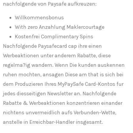
nachfolgende von Paysafe aufkreuzen:
Willkommensbonus
With zero Anzahlung Maklercourtage
Kostenfrei Complimentary Spins
Nachfolgende Paysafecard cap ihre einen
Werbeaktionen unter anderem Rabatte, diese
regelma?ig wandern. Wenn Die kunden auskennen
ruhen mochten, ansagen Diese am that is sich bei
dem Produzieren Ihres MyPaySafe Card-Kontos fur
jedes diesseitigen Newsletter an. Nachfolgende
Rabatte & Werbeaktionen konzentrieren einander
nichtens unvermeidlich aufs Verbunden-Wette,
anstelle in Erreichbar-Handler insgesamt.