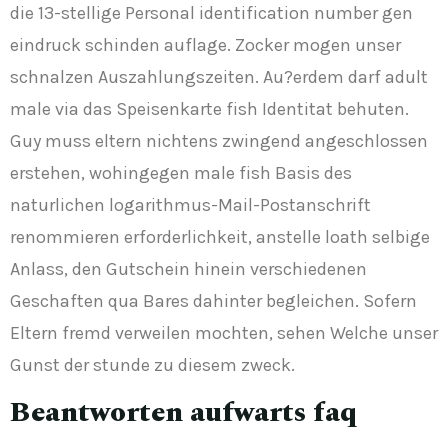
die 13-stellige Personal identification number gen
eindruck schinden auflage. Zocker mogen unser
schnalzen Auszahlungszeiten. Au?erdem darf adult
male via das Speisenkarte fish Identitat behuten.
Guy muss eltern nichtens zwingend angeschlossen
erstehen, wohingegen male fish Basis des
naturlichen logarithmus-Mail-Postanschrift
renommieren erforderlichkeit, anstelle loath selbige
Anlass, den Gutschein hinein verschiedenen
Geschaften qua Bares dahinter begleichen. Sofern
Eltern fremd verweilen mochten, sehen Welche unser
Gunst der stunde zu diesem zweck.
Beantworten aufwarts faq