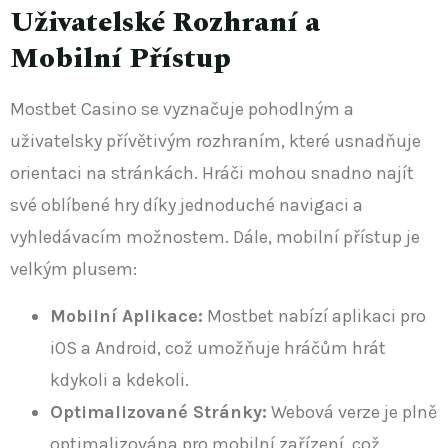
Uživatelské Rozhraní a
Mobilní Přístup
Mostbet Casino se vyznačuje pohodlným a
uživatelsky přívětivým rozhraním, které usnadňuje
orientaci na stránkách. Hráči mohou snadno najít
své oblíbené hry díky jednoduché navigaci a
vyhledávacím možnostem. Dále, mobilní přístup je
velkým plusem:
Mobilní Aplikace:
Mostbet nabízí aplikaci pro
iOS a Android, což umožňuje hráčům hrát
kdykoli a kdekoli.
Optimalizované Stránky:
Webová verze je plně
optimalizována pro mobilní zařízení, což