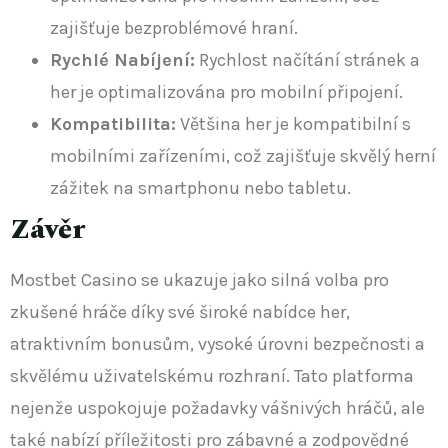
zajišťuje bezproblémové hraní.
Rychlé Nabíjení:
Rychlost načítání stránek a
her je optimalizována pro mobilní připojení.
Kompatibilita:
Většina her je kompatibilní s
mobilními zařízeními, což zajišťuje skvělý herní
zážitek na smartphonu nebo tabletu.
Závěr
Mostbet Casino se ukazuje jako silná volba pro
zkušené hráče díky své široké nabídce her,
atraktivním bonusům, vysoké úrovni bezpečnosti a
skvělému uživatelskému rozhraní. Tato platforma
nejenže uspokojuje požadavky vášnivých hráčů, ale
také nabízí příležitosti pro zábavné a zodpovědné