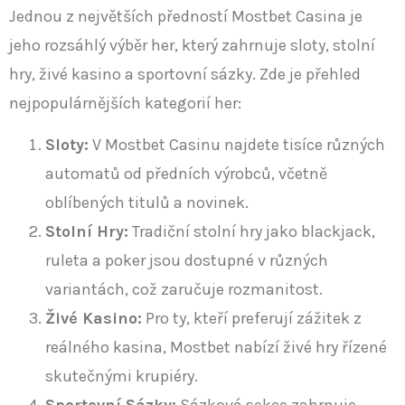
Jednou z největších předností Mostbet Casina je
jeho rozsáhlý výběr her, který zahrnuje sloty, stolní
hry, živé kasino a sportovní sázky. Zde je přehled
nejpopulárnějších kategorií her:
Sloty:
V Mostbet Casinu najdete tisíce různých
automatů od předních výrobců, včetně
oblíbených titulů a novinek.
Stolní Hry:
Tradiční stolní hry jako blackjack,
ruleta a poker jsou dostupné v různých
variantách, což zaručuje rozmanitost.
Živé Kasino:
Pro ty, kteří preferují zážitek z
reálného kasina, Mostbet nabízí živé hry řízené
skutečnými krupiéry.