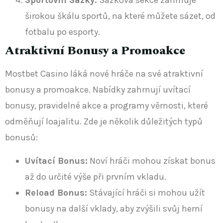
Sportovní Sázky:
Sázková sekce zahrnuje
širokou škálu sportů, na které můžete sázet, od
fotbalu po esporty.
Atraktivní Bonusy a Promoakce
Mostbet Casino láká nové hráče na své atraktivní
bonusy a promoakce. Nabídky zahrnují uvítací
bonusy, pravidelné akce a programy věrnosti, které
odměňují loajalitu. Zde je několik důležitých typů
bonusů:
Uvítací Bonus:
Noví hráči mohou získat bonus
až do určité výše při prvním vkladu.
Reload Bonus:
Stávající hráči si mohou užít
bonusy na další vklady, aby zvýšili svůj herní