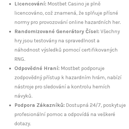
Licencování:
Mostbet Casino je plně
licencováno, což znamená, že splňuje přísné
normy pro provozování online hazardních her.
Randomizované Generátory Čísel:
Všechny
hry jsou testovány na spravedlnost a
náhodnost výsledků pomocí certifikovaných
RNG.
Odpovědné Hraní:
Mostbet podporuje
zodpovědný přístup k hazardním hrám, nabízí
nástroje pro sledování a kontrolu herních
návyků.
Podpora Zákazníků:
Dostupná 24/7, poskytuje
profesionální pomoc a odpovídá na veškeré
dotazy.