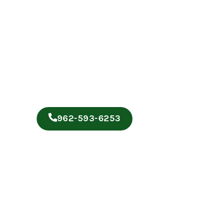
962-593-6253