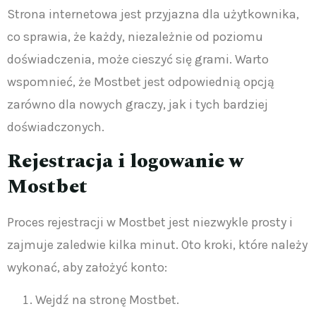
Strona internetowa jest przyjazna dla użytkownika,
co sprawia, że każdy, niezależnie od poziomu
doświadczenia, może cieszyć się grami. Warto
wspomnieć, że Mostbet jest odpowiednią opcją
zarówno dla nowych graczy, jak i tych bardziej
doświadczonych.
Rejestracja i logowanie w
Mostbet
Proces rejestracji w Mostbet jest niezwykle prosty i
zajmuje zaledwie kilka minut. Oto kroki, które należy
wykonać, aby założyć konto:
Wejdź na stronę Mostbet.