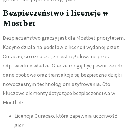
Bezpieczeństwo i licencje w
Mostbet
Bezpieczeństwo graczy jest dla Mostbet priorytetem.
Kasyno działa na podstawie licencji wydanej przez
Curacao, co oznacza, że jest regulowane przez
odpowiednie władze. Gracze mogą być pewni, że ich
dane osobowe oraz transakcje są bezpieczne dzięki
nowoczesnym technologiom szyfrowania. Oto
kluczowe elementy dotyczące bezpieczeństwa w
Mostbet:
Licencja Curacao, która zapewnia uczciwość
gier.