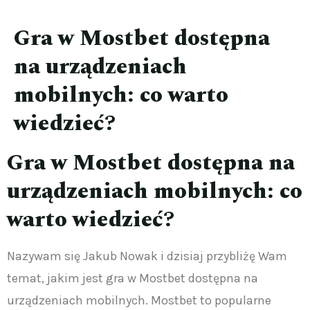
Gra w Mostbet dostępna
na urządzeniach
mobilnych: co warto
wiedzieć?
Gra w Mostbet dostępna na
urządzeniach mobilnych: co
warto wiedzieć?
Nazywam się Jakub Nowak i dzisiaj przybliżę Wam
temat, jakim jest gra w Mostbet dostępna na
urządzeniach mobilnych. Mostbet to popularne