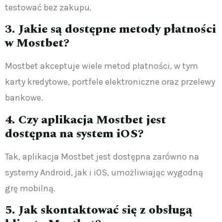
testować bez zakupu.
3. Jakie są dostępne metody płatności
w Mostbet?
Mostbet akceptuje wiele metod płatności, w tym
karty kredytowe, portfele elektroniczne oraz przelewy
bankowe.
4. Czy aplikacja Mostbet jest
dostępna na system iOS?
Tak, aplikacja Mostbet jest dostępna zarówno na
systemy Android, jak i iOS, umożliwiając wygodną
grę mobilną.
5. Jak skontaktować się z obsługą