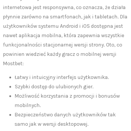
internetowa jest responsywna, co oznacza, że działa
płynnie zarówno na smartfonach, jak i tabletach. Dla
użytkowników systemu Android i iOS dostępna jest
nawet aplikacja mobilna, która zapewnia wszystkie
funkcjonalności stacjonarnej wersji strony. Oto, co
powinien wiedzieć każdy gracz o mobilnej wersji
Mostbet:
Łatwy i intuicyjny interfejs użytkownika.
Szybki dostęp do ulubionych gier.
Możliwość korzystania z promocji i bonusów
mobilnych.
Bezpieczeństwo danych użytkowników tak
samo jak w wersji desktopowej.