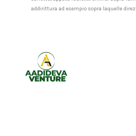
addirittura ad esempio sopra laquelle dir