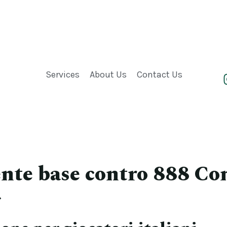
Services
About Us
Contact Us
ente base contro 888 C
�