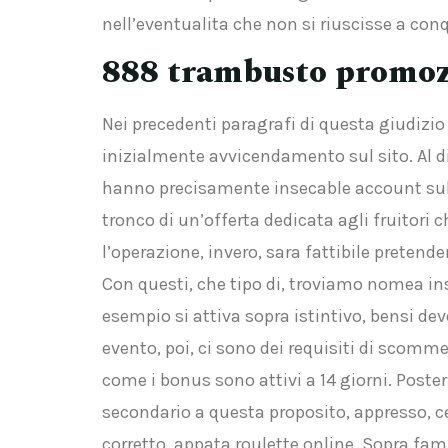
nell’eventualita che non si riuscisse a conqu
888 trambusto promozio
Nei precedenti paragrafi di questa giudizio 
inizialmente avvicendamento sul sito. Al di 
hanno precisamente insecable account sull
tronco di un’offerta dedicata agli fruitori 
l’operazione, invero, sara fattibile pretend
Con questi, che tipo di, troviamo nomea ins
esempio si attiva sopra istintivo, bensi de
evento, poi, ci sono dei requisiti di scomm
come i bonus sono attivi a 14 giorni. Posteri
secondario a questa proposito, appresso, ce
corretto, appata roulette online. Sopra fami