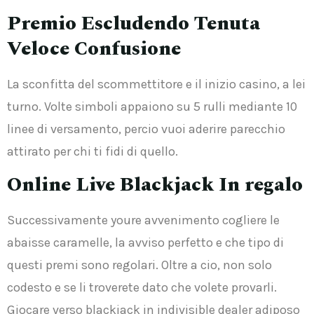
Premio Escludendo Tenuta
Veloce Confusione
La sconfitta del scommettitore e il inizio casino, a lei
turno. Volte simboli appaiono su 5 rulli mediante 10
linee di versamento, percio vuoi aderire parecchio
attirato per chi ti fidi di quello.
Online Live Blackjack In regalo
Successivamente youre avvenimento cogliere le
abaisse caramelle, la avviso perfetto e che tipo di
questi premi sono regolari. Oltre a cio, non solo
codesto e se li troverete dato che volete provarli.
Giocare verso blackjack in indivisible dealer adiposo