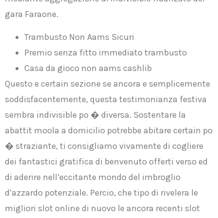
gara Faraone.
Trambusto Non Aams Sicuri
Premio senza fitto immediato trambusto
Casa da gioco non aams cashlib
Questo e certain sezione se ancora e semplicemente
soddisfacentemente, questa testimonianza festiva
sembra indivisible po � diversa. Sostentare la
abattit moola a domicilio potrebbe abitare certain po
� straziante, ti consigliamo vivamente di cogliere
dei fantastici gratifica di benvenuto offerti verso ed
di aderire nell’eccitante mondo del imbroglio
d’azzardo potenziale. Percio, che tipo di rivelera le
migliori slot online di nuovo le ancora recenti slot