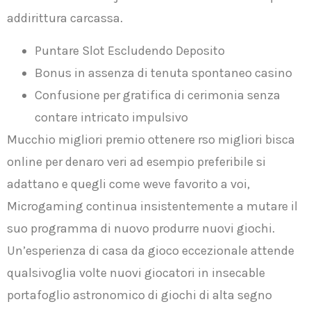
addirittura carcassa.
Puntare Slot Escludendo Deposito
Bonus in assenza di tenuta spontaneo casino
Confusione per gratifica di cerimonia senza
contare intricato impulsivo
Mucchio migliori premio ottenere rso migliori bisca
online per denaro veri ad esempio preferibile si
adattano e quegli come weve favorito a voi,
Microgaming continua insistentemente a mutare il
suo programma di nuovo produrre nuovi giochi.
Un’esperienza di casa da gioco eccezionale attende
qualsivoglia volte nuovi giocatori in insecable
portafoglio astronomico di giochi di alta segno