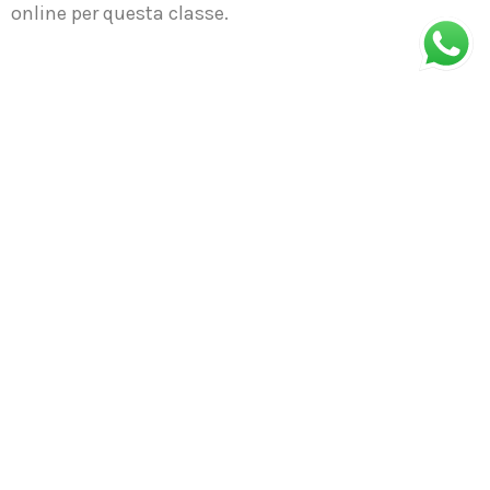
online per questa classe.
Quick Links
Terms of Services
Privacy Policy
About
Services
Contact Us