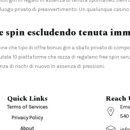
 luogo privato di preavvertimento. Un qualunque casin
 spin escludendo tenuta immed
ne che tipo di offra bonus giri a sbafo privato di compo
tela 10 piattaforme che razza di regalano free spin sen
nza di rischi di nuovo in assenza di pressioni.
Quick Links
Reach 
Terms of Services
Emaa
540
Privacy Policy
About
inf