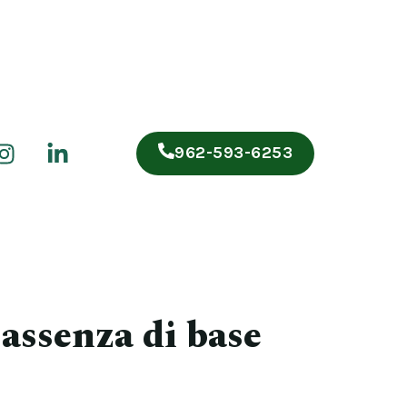
962-593-6253
 assenza di base