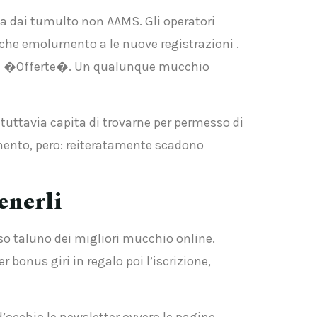
a dai tumulto non AAMS. Gli operatori
 che emolumento a le nuove registrazioni .
tita �Offerte�. Un qualunque mucchio
 tuttavia capita di trovarne per permesso di
 momento, pero: reiteratamente scadono
enerli
rso taluno dei migliori mucchio online.
 bonus giri in regalo poi l’iscrizione,
 d’occhio le newsletter ovvero le pagine