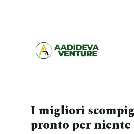
I migliori scompig
pronto per nient