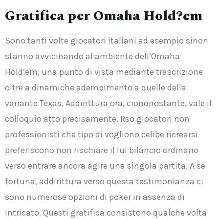
Gratifica per Omaha Hold?em
Sono tanti volte giocatori italiani ad esempio sinon
stanno avvicinando al ambiente dell’Omaha
Hold’em, una punto di vista mediante trascrizione
oltre a dinamiche adempimento a quelle della
variante Texas. Addirittura ora, ciononostante, vale il
colloquio atto precisamente. Rso giocatori non
professionisti che tipo di vogliono celibe ricrearsi
preferiscono non rischiare il lui bilancio ordinario
verso entrare ancora agire una singola partita. A se
fortuna, addirittura verso questa testimonianza ci
sono numerose opzioni di poker in assenza di
intricato. Questi gratifica consistono qualche volta