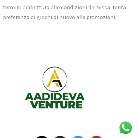
termini addirittura alle condizioni del bisca, tenta
preferenza di giochi di nuovo alle promozioni.