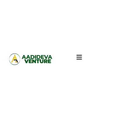
Contact Us