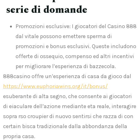
serie di domande
Promozioni esclusive: I giocatori del Casino 888
dal vitale possono emettere sperma di
promozioni e bonus esclusivi. Queste includono
offerte di ossequio, compenso ed altri incentivi
per migliorare l’esperienza di bazzecola.
888casino offre un’esperienza di casa da gioco dal
https://www.euphoriawins.org/it/bonus/
esuberante di alta segno, che consente ai giocatori
di eiaculare dell’azione mediante eta reale, interagire
sopra rso croupier di nuovo sentirsi che razza di con
certain bisca tradizionale dalla abbondanza della
propria casa.