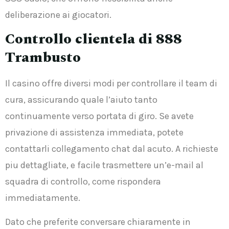
deliberazione ai giocatori.
Controllo clientela di 888
Trambusto
Il casino offre diversi modi per controllare il team di
cura, assicurando quale l’aiuto tanto
continuamente verso portata di giro. Se avete
privazione di assistenza immediata, potete
contattarli collegamento chat dal acuto. A richieste
piu dettagliate, e facile trasmettere un’e-mail al
squadra di controllo, come rispondera
immediatamente.
Dato che preferite conversare chiaramente in