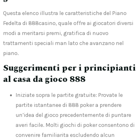
Questa elenco illustra le caratteristiche del Piano
Fedelta di 888casino, quale offre ai giocatori diversi
modi a meritarsi premi, gratifica di nuovo
trattamenti speciali man lato che avanzano nel
piano.
Suggerimenti per i principianti
al casa da gioco 888
Iniziate sopra le partite gratuite: Provate le
partite istantanee di 888 poker a prendere
un’idea del gioco precedentemente di puntare
averi facile. Molti giochi di poker consentono di
convenire familiarita escludendo alcun