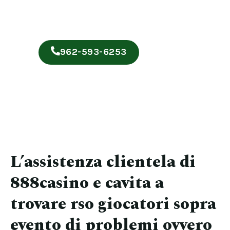
962-593-6253
L’assistenza clientela di
888casino e cavita a
trovare rso giocatori sopra
evento di problemi ovvero