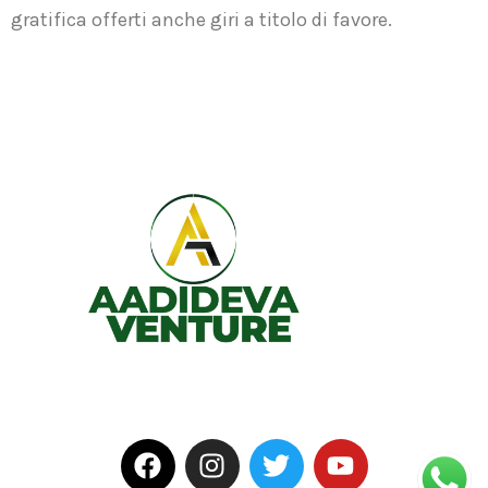
gratifica offerti anche giri a titolo di favore.