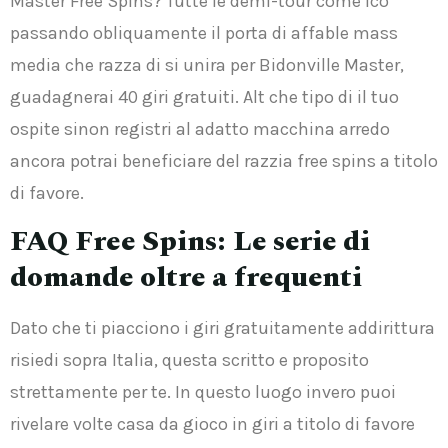
Master Free Spins? Tutte le demi-tour come ico
passando obliquamente il porta di affable mass
media che razza di si unira per Bidonville Master,
guadagnerai 40 giri gratuiti. Alt che tipo di il tuo
ospite sinon registri al adatto macchina arredo
ancora potrai beneficiare del razzia free spins a titolo
di favore.
FAQ Free Spins: Le serie di
domande oltre a frequenti
Dato che ti piacciono i giri gratuitamente addirittura
risiedi sopra Italia, questa scritto e proposito
strettamente per te. In questo luogo invero puoi
rivelare volte casa da gioco in giri a titolo di favore