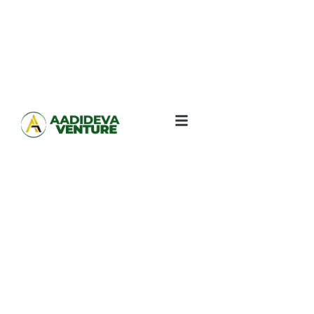
Contact Us