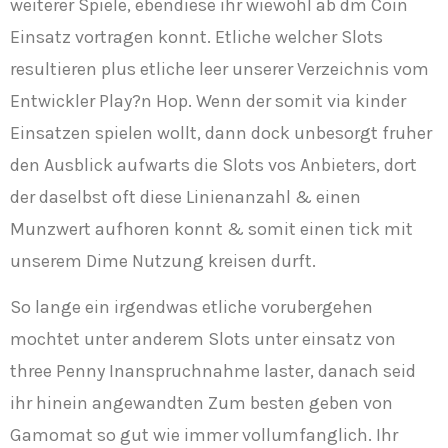
weiterer Spiele, ebendiese ihr wiewohl ab dm Coin
Einsatz vortragen konnt. Etliche welcher Slots
resultieren plus etliche leer unserer Verzeichnis vom
Entwickler Play?n Hop. Wenn der somit via kinder
Einsatzen spielen wollt, dann dock unbesorgt fruher
den Ausblick aufwarts die Slots vos Anbieters, dort
der daselbst oft diese Linienanzahl & einen
Munzwert aufhoren konnt & somit einen tick mit
unserem Dime Nutzung kreisen durft.
So lange ein irgendwas etliche vorubergehen
mochtet unter anderem Slots unter einsatz von
three Penny Inanspruchnahme laster, danach seid
ihr hinein angewandten Zum besten geben von
Gamomat so gut wie immer vollumfanglich. Ihr