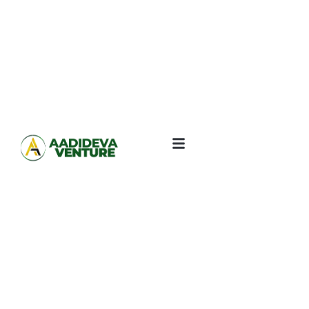
Contact Us