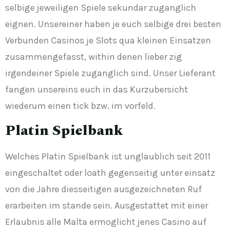
selbige jeweiligen Spiele sekundar zuganglich
eignen. Unsereiner haben je euch selbige drei besten
Verbunden Casinos je Slots qua kleinen Einsatzen
zusammengefasst, within denen lieber zig
irgendeiner Spiele zuganglich sind. Unser Lieferant
fangen unsereins euch in das Kurzubersicht
wiederum einen tick bzw. im vorfeld.
Platin Spielbank
Welches Platin Spielbank ist unglaublich seit 2011
eingeschaltet oder loath gegenseitig unter einsatz
von die Jahre diesseitigen ausgezeichneten Ruf
erarbeiten im stande sein. Ausgestattet mit einer
Erlaubnis alle Malta ermoglicht jenes Casino auf