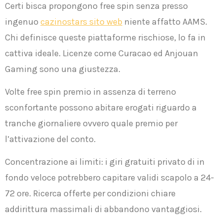
Certi bisca propongono free spin senza presso
ingenuo
cazinostars sito web
niente affatto AAMS.
Chi definisce queste piattaforme rischiose, lo fa in
cattiva ideale. Licenze come Curacao ed Anjouan
Gaming sono una giustezza.
Volte free spin premio in assenza di terreno
sconfortante possono abitare erogati riguardo a
tranche giornaliere ovvero quale premio per
l’attivazione del conto.
Concentrazione ai limiti: i giri gratuiti privato di in
fondo veloce potrebbero capitare validi scapolo a 24-
72 ore. Ricerca offerte per condizioni chiare
addirittura massimali di abbandono vantaggiosi.