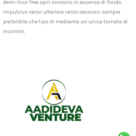
demi-tour free spin onorario in assenza di fondo
impulsivo verso ulteriore verso sessioni: sempre
preferibile che tipo di mediante un’unica tornata di
incontro.