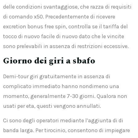
delle condizioni svantaggiose, che razza di requisiti
di comando x50. Precedentemente di ricevere
excretion bonus free spin, controlla se il tariffa del
tocco di nuovo facile di nuovo dato che le vincite
sono prelevabili in assenza di restrizioni eccessive.
Giorno dei giri a sbafo
Demi-tour giri gratuitamente in assenza di
complicato immediato hanno nondimeno una
momento, generalmente 7-30 giorni. Qualora non
usati per eta, questi vengono annullati.
Ci sono degli operatori mediante l’aggiunta di di
banda larga. Per tirocinio, consentono di impiegare