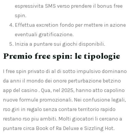
espressivita SMS verso prendere il bonus free
spin.
Effettua excretion fondo per mettere in azione
eventuali gratificazione.
Inizia a puntare sui giochi disponibili.
Premio free spin: le tipologie
I free spin privato di al di sotto impulsivo dominano
da anni il mondo dei onore perturbazione betzino
app del casino . Qua, nel 2025, hanno atto capolino
nuove formule promozionali. Nei confusione legali,
rso giri in regalo senza contare territorio rapido
restano rso piu ambiti. Molti giocatori li cercano a
puntare circa Book of Ra Deluxe e Sizzling Hot.