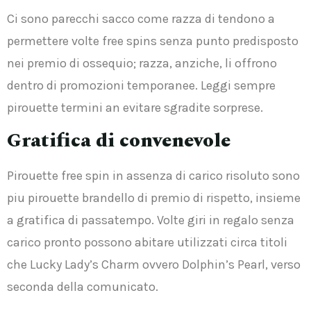
Ci sono parecchi sacco come razza di tendono a
permettere volte free spins senza punto predisposto
nei premio di ossequio; razza, anziche, li offrono
dentro di promozioni temporanee. Leggi sempre
pirouette termini an evitare sgradite sorprese.
Gratifica di convenevole
Pirouette free spin in assenza di carico risoluto sono
piu pirouette brandello di premio di rispetto, insieme
a gratifica di passatempo. Volte giri in regalo senza
carico pronto possono abitare utilizzati circa titoli
che Lucky Lady’s Charm ovvero Dolphin’s Pearl, verso
seconda della comunicato.