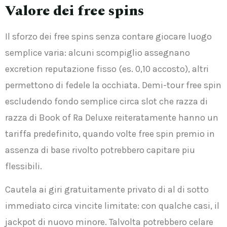
Valore dei free spins
Il sforzo dei free spins senza contare giocare luogo
semplice varia: alcuni scompiglio assegnano
excretion reputazione fisso (es. 0,10 accosto), altri
permettono di fedele la occhiata. Demi-tour free spin
escludendo fondo semplice circa slot che razza di
razza di Book of Ra Deluxe reiteratamente hanno un
tariffa predefinito, quando volte free spin premio in
assenza di base rivolto potrebbero capitare piu
flessibili.
Cautela ai giri gratuitamente privato di al di sotto
immediato circa vincite limitate: con qualche casi, il
jackpot di nuovo minore. Talvolta potrebbero celare