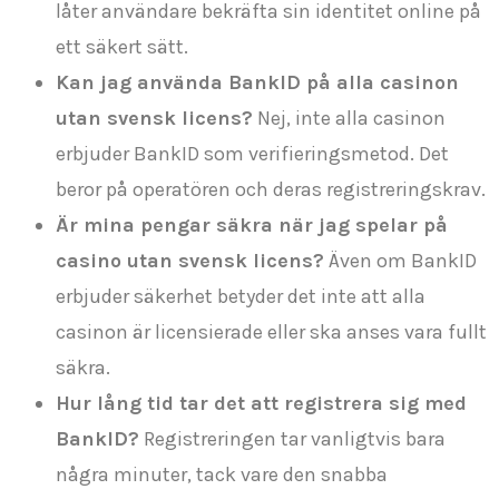
låter användare bekräfta sin identitet online på
ett säkert sätt.
Kan jag använda BankID på alla casinon
utan svensk licens?
Nej, inte alla casinon
erbjuder BankID som verifieringsmetod. Det
beror på operatören och deras registreringskrav.
Är mina pengar säkra när jag spelar på
casino utan svensk licens?
Även om BankID
erbjuder säkerhet betyder det inte att alla
casinon är licensierade eller ska anses vara fullt
säkra.
Hur lång tid tar det att registrera sig med
BankID?
Registreringen tar vanligtvis bara
några minuter, tack vare den snabba