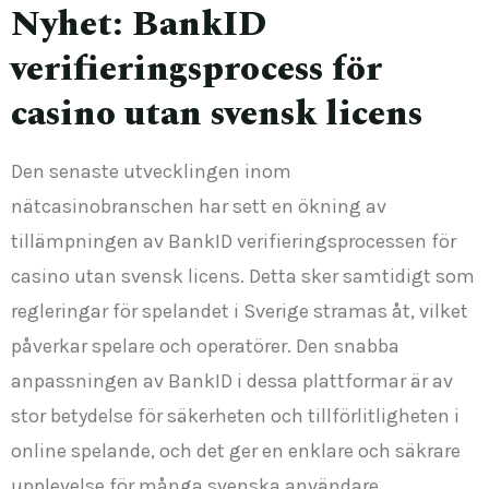
Nyhet: BankID
verifieringsprocess för
casino utan svensk licens
Den senaste utvecklingen inom
nätcasinobranschen har sett en ökning av
tillämpningen av BankID verifieringsprocessen för
casino utan svensk licens. Detta sker samtidigt som
regleringar för spelandet i Sverige stramas åt, vilket
påverkar spelare och operatörer. Den snabba
anpassningen av BankID i dessa plattformar är av
stor betydelse för säkerheten och tillförlitligheten i
online spelande, och det ger en enklare och säkrare
upplevelse för många svenska användare.