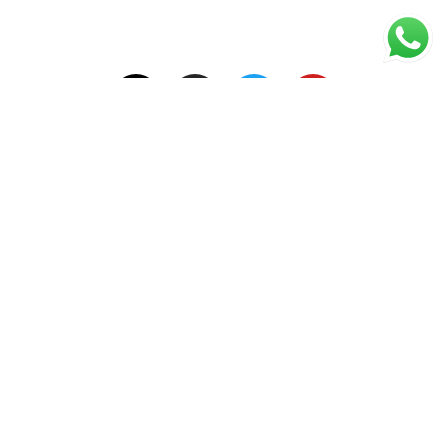
Quick Links
Terms of Services
Privacy Policy
About
Services
Contact Us
Reach Us
Emaar Emrald Plazza , Sector 65 , 5th Floor ,