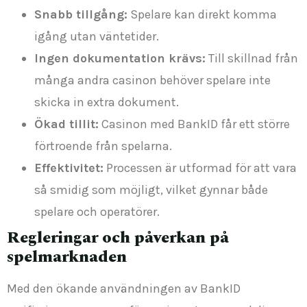
Snabb tillgång:
Spelare kan direkt komma
igång utan väntetider.
Ingen dokumentation krävs:
Till skillnad från
många andra casinon behöver spelare inte
skicka in extra dokument.
Ökad tillit:
Casinon med BankID får ett större
förtroende från spelarna.
Effektivitet:
Processen är utformad för att vara
så smidig som möjligt, vilket gynnar både
spelare och operatörer.
Regleringar och påverkan på
spelmarknaden
Med den ökande användningen av BankID