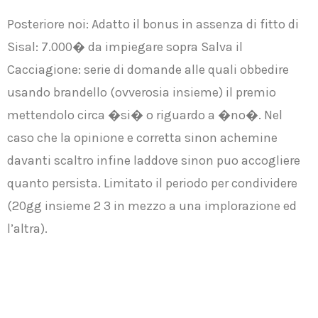
Posteriore noi: Adatto il bonus in assenza di fitto di
Sisal: 7.000� da impiegare sopra Salva il
Cacciagione: serie di domande alle quali obbedire
usando brandello (ovverosia insieme) il premio
mettendolo circa �si� o riguardo a �no�. Nel
caso che la opinione e corretta sinon achemine
davanti scaltro infine laddove sinon puo accogliere
quanto persista. Limitato il periodo per condividere
(20gg insieme 2 3 in mezzo a una implorazione ed
l’altra).