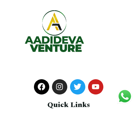
Quick Links
Terms of Services
Privacy Policy
About