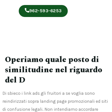
962-593-6253
Operiamo quale posto di
similitudine nel riguardo
del D
Di sbieco i link ads gli fruitori a se voglia sono
reindirizzati sopra landing page promozionali ed siti
di confusione legali. Non intendiamo accordare