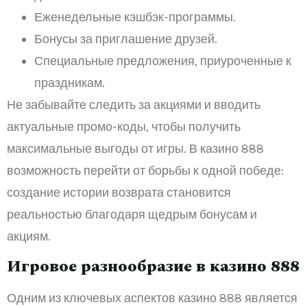
Еженедельные кэшбэк-программы.
Бонусы за приглашение друзей.
Специальные предложения, приуроченные к
праздникам.
Не забывайте следить за акциями и вводить
актуальные промо-коды, чтобы получить
максимальные выгоды от игры. В казино 888
возможность перейти от борьбы к одной победе:
создание истории возврата становится
реальностью благодаря щедрым бонусам и
акциям.
Игровое разнообразие в казино 888
Одним из ключевых аспектов казино 888 является