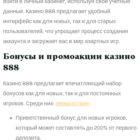
войти в личный кабинет, используя свои учетные
данные. Казино 888 предлагает удобный
интерфейс как для новых, так и для старых
пользователей, что упрощает процесс создания
аккаунта и загружает вас в мир азартных игр.
Бонусы и промоакции казино
888
Казино 888 предлагает впечатляющий набор
бонусов как для новых, так и для постоянных
игроков. Среди них:
зеркало 1вин
Приветственный бонус для новых игроков,
который может составлять до 200% от первого
депозита.