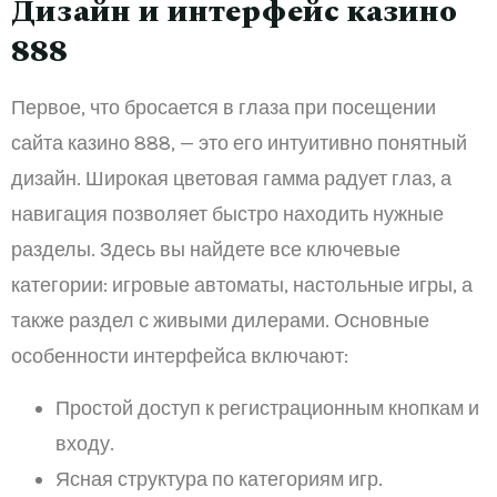
Дизайн и интерфейс казино
888
Первое, что бросается в глаза при посещении
сайта казино 888, — это его интуитивно понятный
дизайн. Широкая цветовая гамма радует глаз, а
навигация позволяет быстро находить нужные
разделы. Здесь вы найдете все ключевые
категории: игровые автоматы, настольные игры, а
также раздел с живыми дилерами. Основные
особенности интерфейса включают:
Простой доступ к регистрационным кнопкам и
входу.
Ясная структура по категориям игр.