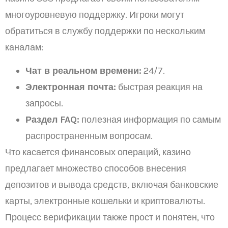
многоуровневую поддержку. Игроки могут
обратиться в службу поддержки по нескольким
каналам:
Чат в реальном времени:
24/7.
Электронная почта:
быстрая реакция на
запросы.
Раздел FAQ:
полезная информация по самым
распространенным вопросам.
Что касается финансовых операций, казино
предлагает множество способов внесения
депозитов и вывода средств, включая банковские
карты, электронные кошельки и криптовалюты.
Процесс верификации также прост и понятен, что