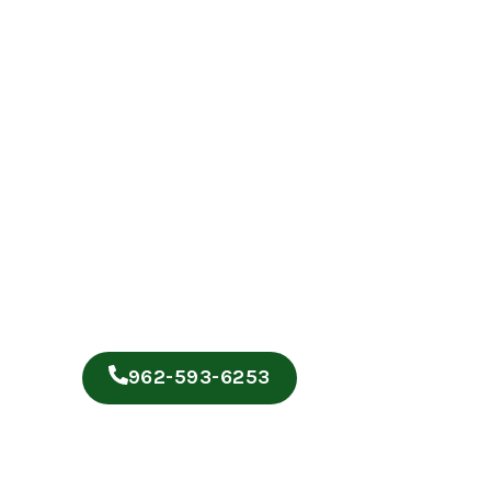
962-593-6253