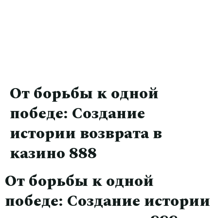
От борьбы к одной
победе: Создание
истории возврата в
казино 888
От борьбы к одной
победе: Создание истории