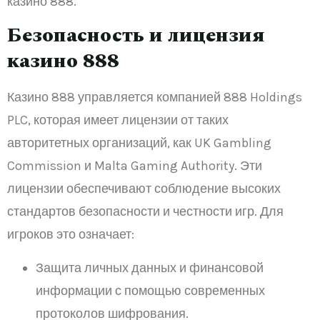
казино 888.
Безопасность и лицензия
казино 888
Казино 888 управляется компанией 888 Holdings
PLC, которая имеет лицензии от таких
авторитетных организаций, как UK Gambling
Commission и Malta Gaming Authority. Эти
лицензии обеспечивают соблюдение высоких
стандартов безопасности и честности игр. Для
игроков это означает:
Защита личных данных и финансовой
информации с помощью современных
протоколов шифрования.