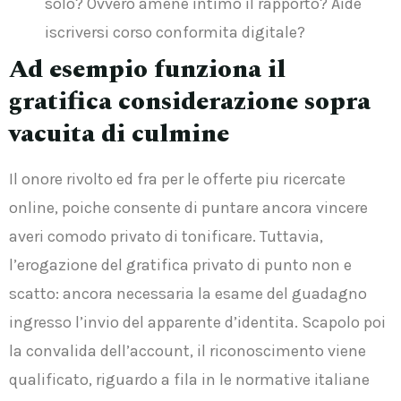
solo? Ovvero amene intimo il rapporto? Aide
iscriversi corso conformita digitale?
Ad esempio funziona il
gratifica considerazione sopra
vacuita di culmine
Il onore rivolto ed fra per le offerte piu ricercate
online, poiche consente di puntare ancora vincere
averi comodo privato di tonificare. Tuttavia,
l’erogazione del gratifica privato di punto non e
scatto: ancora necessaria la esame del guadagno
ingresso l’invio del apparente d’identita. Scapolo poi
la convalida dell’account, il riconoscimento viene
qualificato, riguardo a fila in le normative italiane