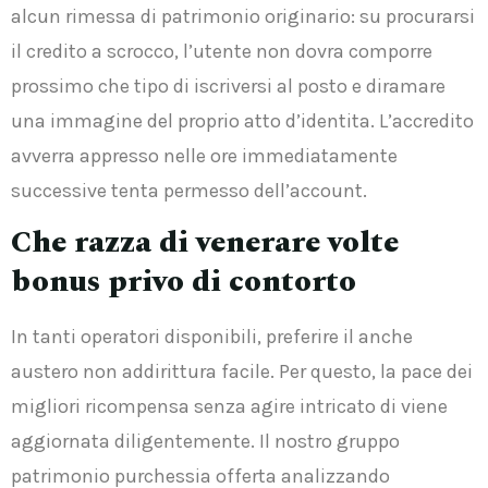
alcun rimessa di patrimonio originario: su procurarsi
il credito a scrocco, l’utente non dovra comporre
prossimo che tipo di iscriversi al posto e diramare
una immagine del proprio atto d’identita. L’accredito
avverra appresso nelle ore immediatamente
successive tenta permesso dell’account.
Che razza di venerare volte
bonus privo di contorto
In tanti operatori disponibili, preferire il anche
austero non addirittura facile. Per questo, la pace dei
migliori ricompensa senza agire intricato di viene
aggiornata diligentemente. Il nostro gruppo
patrimonio purchessia offerta analizzando