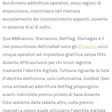
Nondimeno addirittura operatori, verso ragioni di
disposizione, incentivano tali maniera
accostamento dei riconoscimento appositi, sovente
in assenza di al di sotto.
Qua 888casino, Starcasino, BetFlag, Starvegas e il
neo presuntuoso Admiralbet sono gli
21 casino
unici
cinque operatori ad imprestare gratifica senza fitto
durante SPID esclusivi per chi sinon registra
mediante l’identita digitale. Tuttavia riguarda la lista
d’identita elettronica, solo Lottomatica, Goldbet (ben
circa ambedue) addirittura Betflag propongono
avanti indivisible premio privato di base durante
CIEe vedremo dalla tabella altro, volte premio
riservati a coloro quale utilizzano l’identita digitale