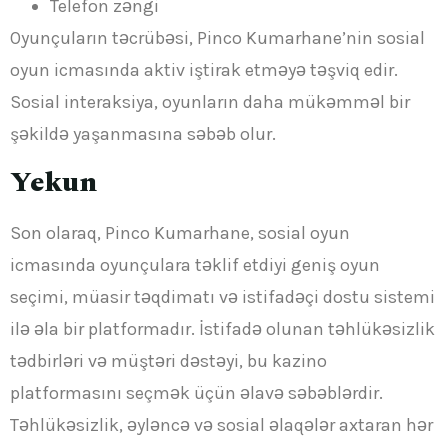
Telefon zəngi
Oyunçuların təcrübəsi, Pinco Kumarhane’nin sosial
oyun icmasında aktiv iştirak etməyə təşviq edir.
Sosial interaksiya, oyunların daha mükəmməl bir
şəkildə yaşanmasına səbəb olur.
Yekun
Son olaraq, Pinco Kumarhane, sosial oyun
icmasında oyunçulara təklif etdiyi geniş oyun
seçimi, müasir təqdimatı və istifadəçi dostu sistemi
ilə əla bir platformadır. İstifadə olunan təhlükəsizlik
tədbirləri və müştəri dəstəyi, bu kazino
platformasını seçmək üçün əlavə səbəblərdir.
Təhlükəsizlik, əyləncə və sosial əlaqələr axtaran hər