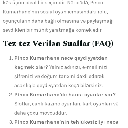
kəs üçün ideal bir seçimdir. Nəticədə, Pinco
Kumarhane’nin sosial oyun icmasındakı rolu,
oyunçuların daha bağlı olmasına və paylaşmağı
sevdikləri bir mühit yaratmağa kömək edir.
Tez-tez Verilən Suallar (FAQ)
Pinco Kumarhane necə qeydiyyatdan
keçmək olar?
Yalnız adınızı, e-mailinizi,
şifrənizi və doğum tarixini daxil edərək
asanlıqla qeydiyyatdan keçə bilərsiniz.
Pinco Kumarhane’de hansı oyunlar var?
Slotlar, canlı kazino oyunları, kart oyunları və
daha çoxu mövcuddur.
Pinco Kumarhane’nin təhlükəsizliyi necə