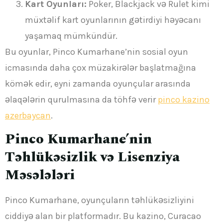
Kart Oyunları:
Poker, Blackjack və Rulet kimi
müxtəlif kart oyunlarının gətirdiyi həyəcanı
yaşamaq mümkündür.
Bu oyunlar, Pinco Kumarhane’nin sosial oyun
icmasında daha çox müzakirələr başlatmağına
kömək edir, eyni zamanda oyunçular arasında
əlaqələrin qurulmasına da töhfə verir
pinco kazino
azerbaycan
.
Pinco Kumarhane’nin
Təhlükəsizlik və Lisenziya
Məsələləri
Pinco Kumarhane, oyunçuların təhlükəsizliyini
ciddiyə alan bir platformadır. Bu kazino, Curacao