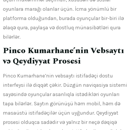
oyunlara marağı olanlar üçün. İcma yönümlü bir
platforma olduğundan, burada oyunçular bir-biri ilə
əlaqə qura, paylaşa və dostluq münasibətləri qura
bilərlər.
Pinco Kumarhane’nin Vebsaytı
və Qeydiyyat Prosesi
Pinco Kumarhane’nin vebsaytı istifadəçi dostu
interfeysi ilə diqqət çəkir. Düzgün naviqasiya sistemi
sayəsində oyunçular asanlıqla istədikləri oyunları
tapa bilərlər. Saytın görünüşü həm mobil, həm də
masaüstü istifadəçilər üçün uyğundur. Qeydiyyat
prosesi olduqca sadədir və yalnız bir neçə dəqiqə