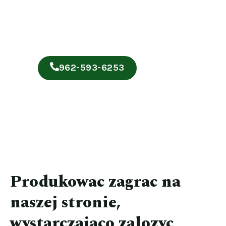
962-593-6253
Produkowac zagrac na
naszej stronie,
wystarczajaco zalozyc