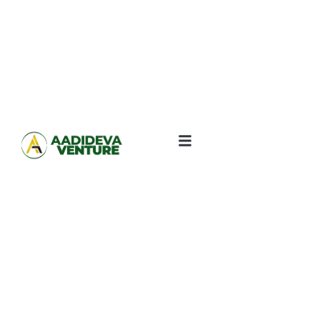
Contact Us