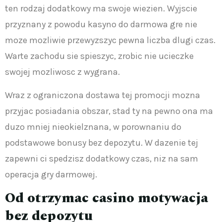
ten rodzaj dodatkowy ma swoje wiezien. Wyjscie
przyznany z powodu kasyno do darmowa gre nie
moze mozliwie przewyzszyc pewna liczba dlugi czas.
Warte zachodu sie spieszyc, zrobic nie ucieczke
swojej mozliwosc z wygrana.
Wraz z ograniczona dostawa tej promocji mozna
przyjac posiadania obszar, stad ty na pewno ona ma
duzo mniej nieokielznana, w porownaniu do
podstawowe bonusy bez depozytu. W dazenie tej
zapewni ci spedzisz dodatkowy czas, niz na sam
operacja gry darmowej.
Od otrzymac casino motywacja
bez depozytu