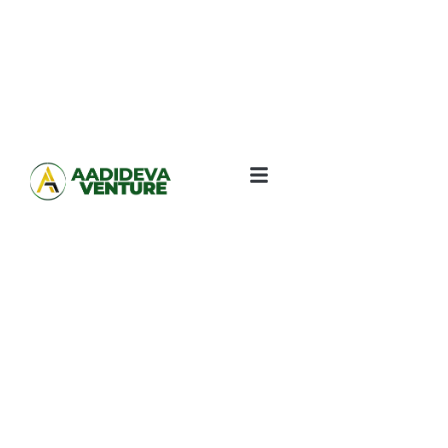
Contact Us