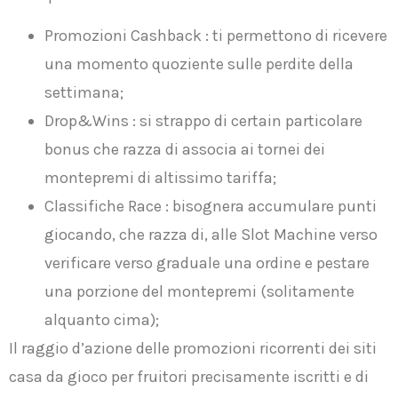
Promozioni Cashback : ti permettono di ricevere
una momento quoziente sulle perdite della
settimana;
Drop&Wins : si strappo di certain particolare
bonus che razza di associa ai tornei dei
montepremi di altissimo tariffa;
Classifiche Race : bisognera accumulare punti
giocando, che razza di, alle Slot Machine verso
verificare verso graduale una ordine e pestare
una porzione del montepremi (solitamente
alquanto cima);
Il raggio d’azione delle promozioni ricorrenti dei siti
casa da gioco per fruitori precisamente iscritti e di