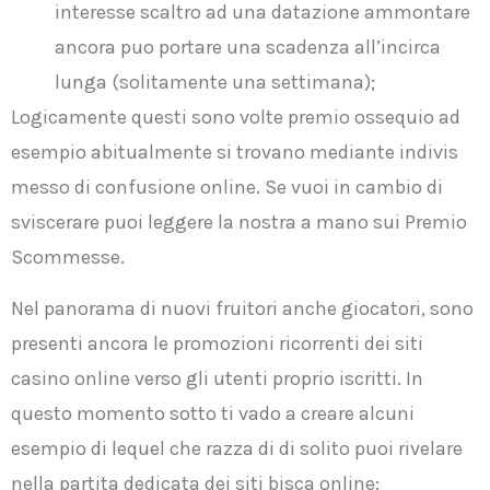
interesse scaltro ad una datazione ammontare
ancora puo portare una scadenza all’incirca
lunga (solitamente una settimana);
Logicamente questi sono volte premio ossequio ad
esempio abitualmente si trovano mediante indivis
messo di confusione online. Se vuoi in cambio di
sviscerare puoi leggere la nostra a mano sui Premio
Scommesse.
Nel panorama di nuovi fruitori anche giocatori, sono
presenti ancora le promozioni ricorrenti dei siti
casino online verso gli utenti proprio iscritti. In
questo momento sotto ti vado a creare alcuni
esempio di lequel che razza di di solito puoi rivelare
nella partita dedicata dei siti bisca online: