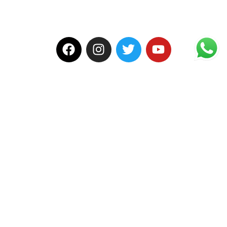
Quick Links
Terms of Services
Privacy Policy
About
Services
Contact Us
Reach Us
Emaar Emrald Plazza , Sector 65 , 5th Floor ,
Office no 540 Gurugram Hr