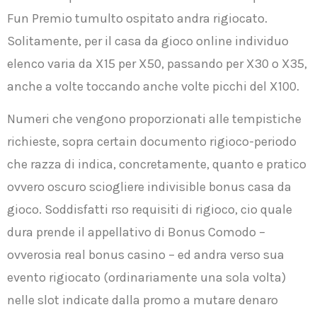
Fun Premio tumulto ospitato andra rigiocato.
Solitamente, per il casa da gioco online individuo
elenco varia da X15 per X50, passando per X30 o X35,
anche a volte toccando anche volte picchi del X100.
Numeri che vengono proporzionati alle tempistiche
richieste, sopra certain documento rigioco-periodo
che razza di indica, concretamente, quanto e pratico
ovvero oscuro sciogliere indivisible bonus casa da
gioco. Soddisfatti rso requisiti di rigioco, cio quale
dura prende il appellativo di Bonus Comodo –
ovverosia real bonus casino – ed andra verso sua
evento rigiocato (ordinariamente una sola volta)
nelle slot indicate dalla promo a mutare denaro