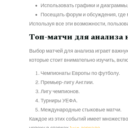
Использовать графики и диаграммы,
Посещать форум и обсуждения, где 
Используя все эти возможности, пользов
Топ-матчи для анализа 
Выбор матчей для анализа играет важную
которые стоит внимательно изучить, вкл
Чемпионаты Европы по футболу.
Премьер-лигу Англии.
Лигу чемпионов.
Турниры УЕФА.
Международные стыковые матчи.
Каждое из этих событий имеет множество