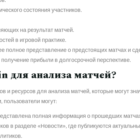
ческого состояния участников.
яющих на результат матчей.
стей в игровой практике.
ее полное представление о предстоящих матчах и сде
 получение прибыли в долгосрочной перспективе.
in для анализа матчей?
ов и ресурсов для анализа матчей, которые могут зна
 пользователи могут:
представлена полная информация о прошедших матчах
ков в разделе «Новости», где публикуются актуальн
алитиков.