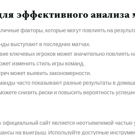
ля эффективного анализа 
личные факторы, которые могут повлиять на результат
анды выступают в последних матчах.
вие ключевых игроков может значительно повлиять на
ожет изменить стиль игры команд.
треч может выявить закономерности.
анды часто показывают разные результаты в домашн
можете снизить риски и повысить вероятность успешн
win официальный сайт является неотъемлемой частью 
ансы на выигрыш. Используйте доступные инструмент