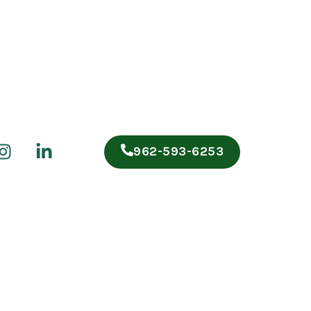
962-593-6253