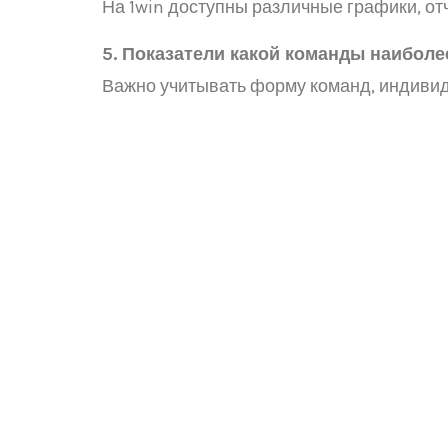
На 1win доступны различные графики, отч
5. Показатели какой команды наиболе
Важно учитывать форму команд, индивид