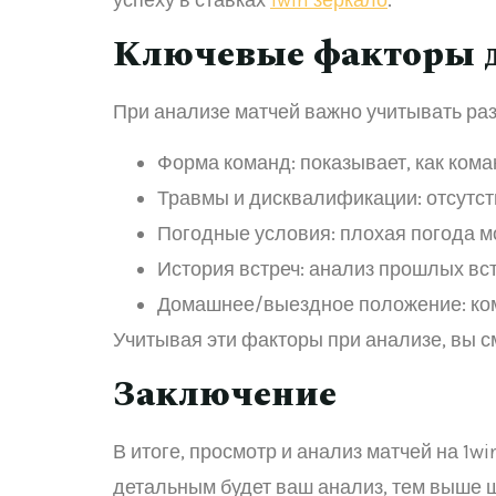
успеху в ставках
1win зеркало
.
Ключевые факторы д
При анализе матчей важно учитывать раз
Форма команд: показывает, как ком
Травмы и дисквалификации: отсутст
Погодные условия: плохая погода м
История встреч: анализ прошлых вс
Домашнее/выездное положение: ком
Учитывая эти факторы при анализе, вы с
Заключение
В итоге, просмотр и анализ матчей на 1
детальным будет ваш анализ, тем выше ш