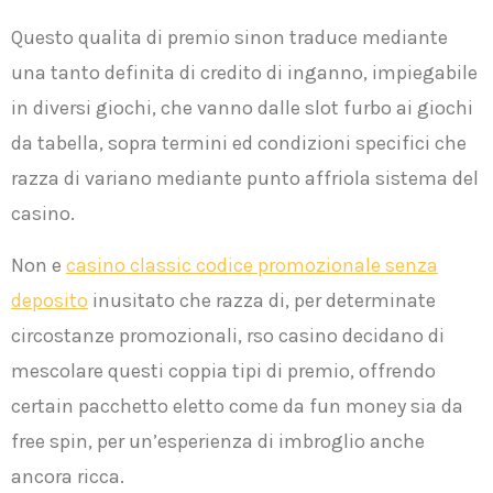
Questo qualita di premio sinon traduce mediante
una tanto definita di credito di inganno, impiegabile
in diversi giochi, che vanno dalle slot furbo ai giochi
da tabella, sopra termini ed condizioni specifici che
razza di variano mediante punto affriola sistema del
casino.
Non e
casino classic codice promozionale senza
deposito
inusitato che razza di, per determinate
circostanze promozionali, rso casino decidano di
mescolare questi coppia tipi di premio, offrendo
certain pacchetto eletto come da fun money sia da
free spin, per un’esperienza di imbroglio anche
ancora ricca.