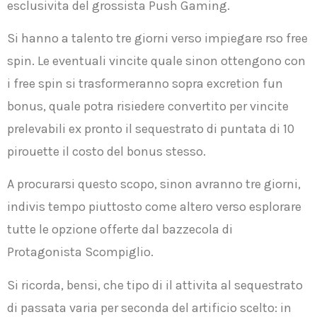
esclusivita del grossista Push Gaming.
Si hanno a talento tre giorni verso impiegare rso free
spin. Le eventuali vincite quale sinon ottengono con
i free spin si trasformeranno sopra excretion fun
bonus, quale potra risiedere convertito per vincite
prelevabili ex pronto il sequestrato di puntata di 10
pirouette il costo del bonus stesso.
A procurarsi questo scopo, sinon avranno tre giorni,
indivis tempo piuttosto come altero verso esplorare
tutte le opzione offerte dal bazzecola di
Protagonista Scompiglio.
Si ricorda, bensi, che tipo di il attivita al sequestrato
di passata varia per seconda del artificio scelto: in