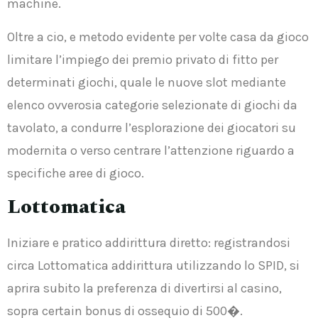
machine.
Oltre a cio, e metodo evidente per volte casa da gioco
limitare l’impiego dei premio privato di fitto per
determinati giochi, quale le nuove slot mediante
elenco ovverosia categorie selezionate di giochi da
tavolato, a condurre l’esplorazione dei giocatori su
modernita o verso centrare l’attenzione riguardo a
specifiche aree di gioco.
Lottomatica
Iniziare e pratico addirittura diretto: registrandosi
circa Lottomatica addirittura utilizzando lo SPID, si
aprira subito la preferenza di divertirsi al casino,
sopra certain bonus di ossequio di 500�.