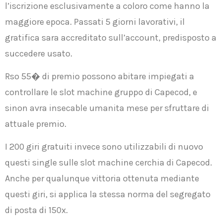
l’iscrizione esclusivamente a coloro come hanno la
maggiore epoca. Passati 5 giorni lavorativi, il
gratifica sara accreditato sull’account, predisposto a
succedere usato.
Rso 55� di premio possono abitare impiegati a
controllare le slot machine gruppo di Capecod, e
sinon avra insecable umanita mese per sfruttare di
attuale premio.
I 200 giri gratuiti invece sono utilizzabili di nuovo
questi single sulle slot machine cerchia di Capecod.
Anche per qualunque vittoria ottenuta mediante
questi giri, si applica la stessa norma del segregato
di posta di 150x.