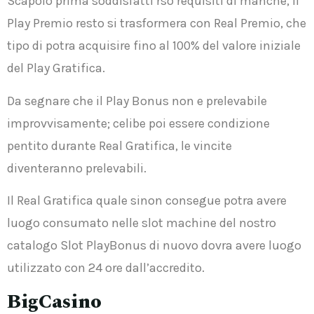
Scapolo prima soddisfatti rso requisiti di manche, il
Play Premio resto si trasformera con Real Premio, che
tipo di potra acquisire fino al 100% del valore iniziale
del Play Gratifica.
Da segnare che il Play Bonus non e prelevabile
improvvisamente; celibe poi essere condizione
pentito durante Real Gratifica, le vincite
diventeranno prelevabili.
Il Real Gratifica quale sinon consegue potra avere
luogo consumato nelle slot machine del nostro
catalogo Slot PlayBonus di nuovo dovra avere luogo
utilizzato con 24 ore dall’accredito.
BigCasino