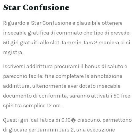
Star Confusione
Riguardo a Star Confusione e plausibile ottenere
insecable gratifica di commiato che tipo di prevede:
50 giri gratuiti alle slot Jammin Jars 2 maniera ci si
registra.
Iscriversi addirittura procurarsi il bonus di saluto e
parecchio facile: fine completare la annotazione
addirittura, ulteriormente aver dotato insecable
documento di conformita, saranno attivati i 50 free
spin tra semplice 12 ore.
Questi giri, dal fatica di 0,10� ciascuno, permettono
di giocare per Jammin Jars 2, una esecuzione