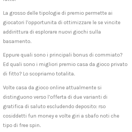
La grosso delle tipologie di premio permette ai
giocatori l’opportunita di ottimizzare le se vincite
addirittura di esplorare nuovi giochi sulla
basamento.
Eppure quali sono i principali bonus di commiato?
Ed quali sono i migliori premio casa da gioco privato
di fitto? Lo scopriamo totalita.
Volte casa da gioco online attualmente si
distinguono verso l’offerta di due varianti di
gratifica di saluto escludendo deposito: rso
cosiddetti fun money e volte giri a sbafo noti che
tipo di free spin.