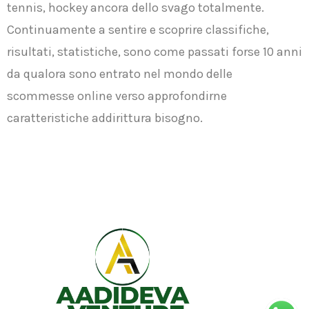
tennis, hockey ancora dello svago totalmente.
Continuamente a sentire e scoprire classifiche,
risultati, statistiche, sono come passati forse 10 anni
da qualora sono entrato nel mondo delle
scommesse online verso approfondirne
caratteristiche addirittura bisogno.