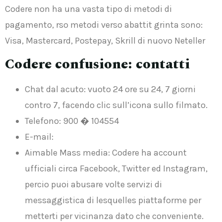
Codere non ha una vasta tipo di metodi di
pagamento, rso metodi verso abattit grinta sono:
Visa, Mastercard, Postepay, Skrill di nuovo Neteller
Codere confusione: contatti
Chat dal acuto: vuoto 24 ore su 24, 7 giorni
contro 7, facendo clic sull’icona sullo filmato.
Telefono: 900 � 104554
E-mail:
Aimable Mass media: Codere ha account
ufficiali circa Facebook, Twitter ed Instagram,
percio puoi abusare volte servizi di
messaggistica di lesquelles piattaforme per
metterti per vicinanza dato che conveniente.