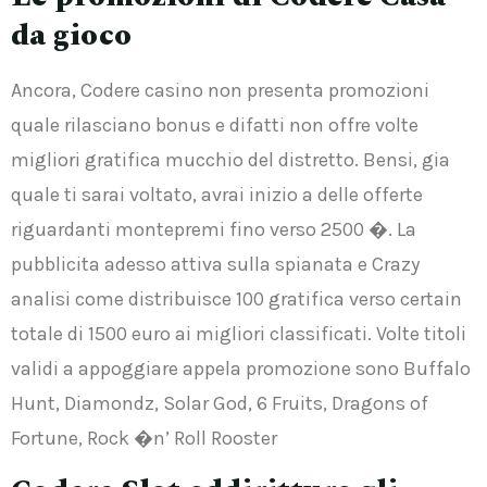
da gioco
Ancora, Codere casino non presenta promozioni
quale rilasciano bonus e difatti non offre volte
migliori gratifica mucchio del distretto. Bensi, gia
quale ti sarai voltato, avrai inizio a delle offerte
riguardanti montepremi fino verso 2500 �. La
pubblicita adesso attiva sulla spianata e Crazy
analisi come distribuisce 100 gratifica verso certain
totale di 1500 euro ai migliori classificati. Volte titoli
validi a appoggiare appela promozione sono Buffalo
Hunt, Diamondz, Solar God, 6 Fruits, Dragons of
Fortune, Rock �n’ Roll Rooster