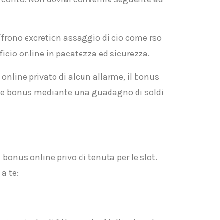
Offrono excretion assaggio di cio come rso
icio online in pacatezza ed sicurezza.
online privato di alcun allarme, il bonus
elle bonus mediante una guadagno di soldi
bonus online privo di tenuta per le slot.
a te: