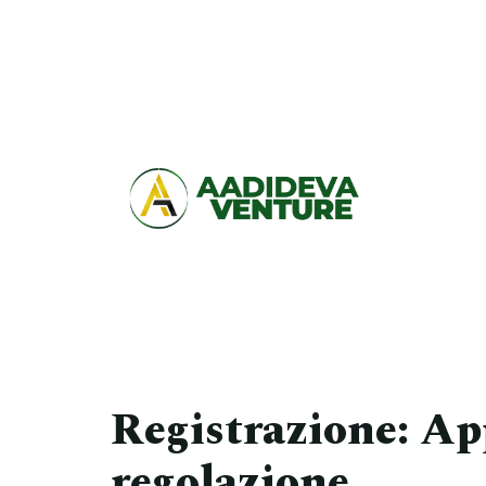
Registrazione: App
regolazione