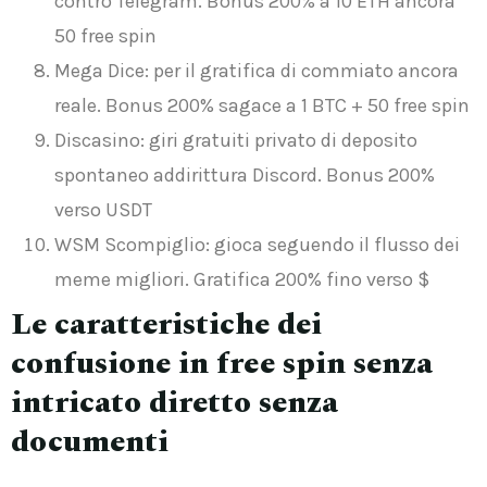
contro Telegram. Bonus 200% a 10 ETH ancora
50 free spin
Mega Dice: per il gratifica di commiato ancora
reale. Bonus 200% sagace a 1 BTC + 50 free spin
Discasino: giri gratuiti privato di deposito
spontaneo addirittura Discord. Bonus 200%
verso USDT
WSM Scompiglio: gioca seguendo il flusso dei
meme migliori. Gratifica 200% fino verso $
Le caratteristiche dei
confusione in free spin senza
intricato diretto senza
documenti