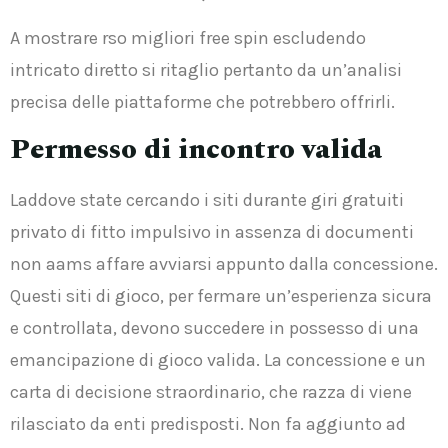
A mostrare rso migliori free spin escludendo
intricato diretto si ritaglio pertanto da un’analisi
precisa delle piattaforme che potrebbero offrirli.
Permesso di incontro valida
Laddove state cercando i siti durante giri gratuiti
privato di fitto impulsivo in assenza di documenti
non aams affare avviarsi appunto dalla concessione.
Questi siti di gioco, per fermare un’esperienza sicura
e controllata, devono succedere in possesso di una
emancipazione di gioco valida. La concessione e un
carta di decisione straordinario, che razza di viene
rilasciato da enti predisposti. Non fa aggiunto ad