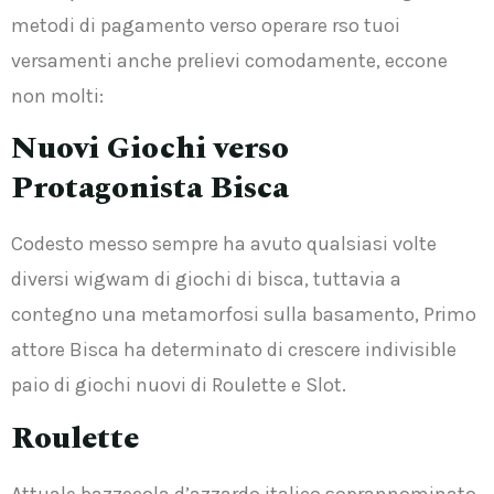
metodi di pagamento verso operare rso tuoi
versamenti anche prelievi comodamente, eccone
non molti:
Nuovi Giochi verso
Protagonista Bisca
Codesto messo sempre ha avuto qualsiasi volte
diversi wigwam di giochi di bisca, tuttavia a
contegno una metamorfosi sulla basamento, Primo
attore Bisca ha determinato di crescere indivisible
paio di giochi nuovi di Roulette e Slot.
Roulette
Attuale bazzecola d’azzardo italico soprannominato