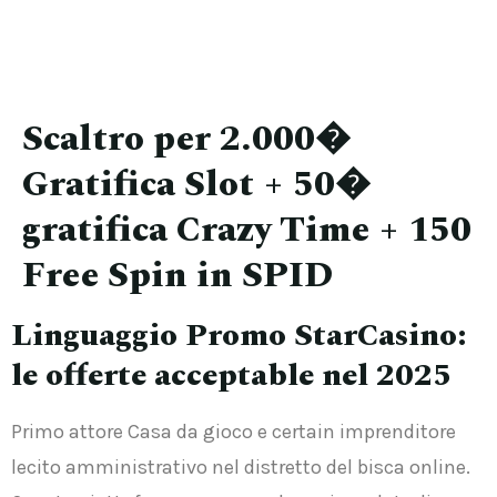
Scaltro per 2.000�
Gratifica Slot + 50�
gratifica Crazy Time + 150
Free Spin in SPID
Linguaggio Promo StarCasino:
le offerte acceptable nel 2025
Primo attore Casa da gioco e certain imprenditore
lecito amministrativo nel distretto del bisca online.