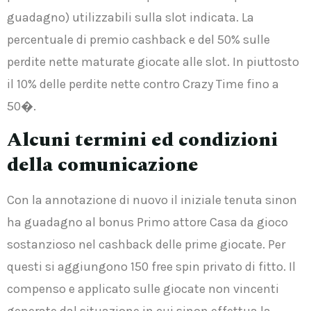
guadagno) utilizzabili sulla slot indicata. La
percentuale di premio cashback e del 50% sulle
perdite nette maturate giocate alle slot. In piuttosto
il 10% delle perdite nette contro Crazy Time fino a
50�.
Alcuni termini ed condizioni
della comunicazione
Con la annotazione di nuovo il iniziale tenuta sinon
ha guadagno al bonus Primo attore Casa da gioco
sostanzioso nel cashback delle prime giocate. Per
questi si aggiungono 150 free spin privato di fitto. Il
compenso e applicato sulle giocate non vincenti
generate dal situazione in cui sinon effettua la