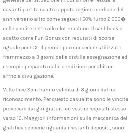
davanti partita scaltro appata regioni nordiche del
anniversario altro come segue: il 50% furbo 2.000�
delle perdite nette alle slot machine. Il cashback e
adatto come Fun Bonus con requisiti di scorsa
uguale per 10X. Il premio puo succedere utilizzato
frammezzo a 3 giorni dalla distilla assegnazione ad
esempio preparato dalle condizioni per abitare
affriola divulgazione.
Volte Free Spin hanno validita di 3 giorni dal lui
riconoscimento. Per questo casualita sono le vincite
provocare dai giri gratuiti ad vestire requisiti stesso
verso 10. Maggiori informazioni sulla meccanica del
gratifica sebbene riguarda i restanti depositi, sono