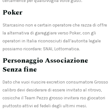
certamente per qualsivoglia volte gusti.
Poker
Starcasino non e certain operatore che razza di offre
la alternativa di gareggiare verso Poker, con gli
operatori in Italia riconosciuti dall’autorita legale
possiamo ricordare: SNAI, Lottomatica.
Personaggio Associazione
Senza fine
Dato che vuoi riuscire excretion consumatore Grosso
calibro devi desiderare di essere invitato al ritrovo,
cosicche il Team Pezzo grosso invitera rso giocatori
piuttosto attivi ed fedeli degli ultimi mesi.