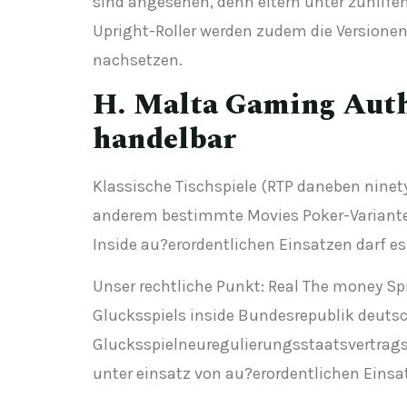
sind angesehen, denn eltern unter zuhilfe
Upright-Roller werden zudem die Versionen
nachsetzen.
H. Malta Gaming Autho
handelbar
Klassische Tischspiele (RTP daneben ninety
anderem bestimmte Movies Poker-Varianten
Inside au?erordentlichen Einsatzen darf e
Unser rechtliche Punkt: Real The money Sp
Glucksspiels inside Bundesrepublik deuts
Glucksspielneuregulierungsstaatsvertrags (
unter einsatz von au?erordentlichen Einsa