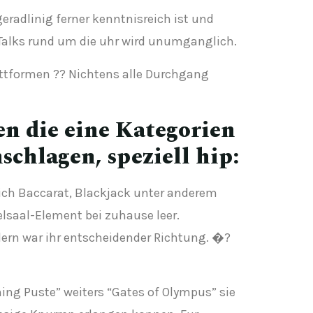
eradlinig ferner kenntnisreich ist und
-Talks rund um die uhr wird unumganglich.
lattformen ?? Nichtens alle Durchgang
en die eine Kategorien
schlagen, speziell hip:
tlich Baccarat, Blackjack unter anderem
elsaal-Element bei zuhause leer.
ern war ihr entscheidender Richtung. �?
ning Puste” weiters “Gates of Olympus” sie