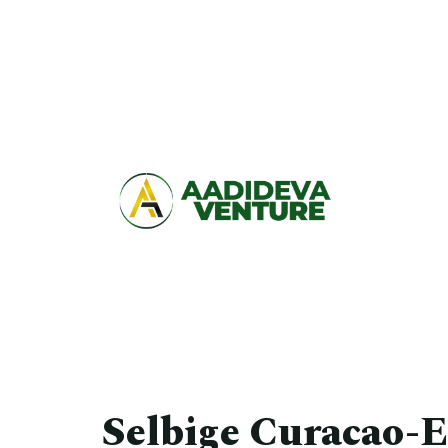
Selbige Curacao-E