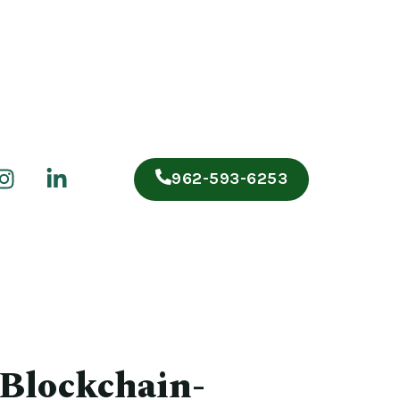
962-593-6253
 Blockchain-