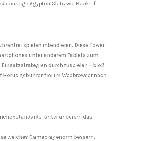
nd sonstige Ägypten Slots wie Book of
bührenfrei spielen intendieren. Diese Power
 Smartphones unter anderem Tablets zum
 Einsatzstrategien durchzuspielen – bloß
 of Horus gebührenfrei im Webbrowser nach
ranchenstandards, unter anderem das
ese welches Gameplay enorm bessern.