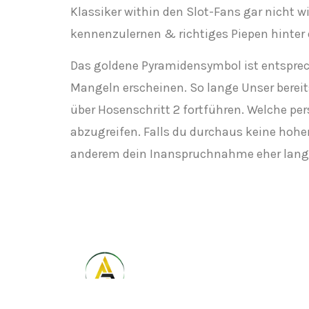
Klassiker within den Slot-Fans gar nicht w
kennenzulernen & richtiges Piepen hinter da
Das goldene Pyramidensymbol ist entsprech
Mangeln erscheinen. So lange Unser berei
über Hosenschritt 2 fortführen. Welche pe
abzugreifen. Falls du durchaus keine hohe
anderem dein Inanspruchnahme eher lang