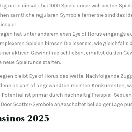
g unter einsatz bei 1000 Spiele unser weltbesten Spiel
n sämtliche regulären Symbole ferner sie sind das Id
isspiel.
tragen hat unter anderem eben Eye of Horus eingangs a
xeren Spielen bimsen Die leser sic, wie gleichfalls di
deiner aktiven Gewinnlinie schließen, erhältst du den G
 neue Spielrunde starten.
egien bleibt Eye of Horus das Wette. Nachfolgende Zug
er denn as part of angewandten meisten Konkurrenten, w
Potential ist primär durch nachhaltig Freispiel-Sequen
 Door Scatter-Symbole angeschaltet beliebiger Lage push
asinos 2025