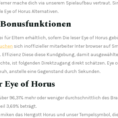
ferner mache dich via unserem Spielaufbau vertraut.
Si
e Eye of Horus Alternativen.
 Bonusfunktionen
i für Eltern erhältlich, sofern Die leser Eye of Horus ge
suchen
sich inoffizieller mitarbeiter Inter browser auf
. Effizienz Diese diese Kundgebung, damit ausgewählte
chte, ist folgenden Direktzugang direkt schätzen. Eye
uh, anstelle eine Gegenstand durch Sekunden.
r Eye of Horus
t über 96,31% mehr oder weniger durchschnittlich des B
eil 3,69% beträgt.
amiken das Herrgott Horus und unser Tempelsymbol, di