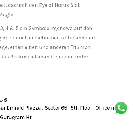
eit, dadurch den Eye of Horus Slot
tMagie.
 3, 4 & 5 ein Symbole irgendwo auf den
ig doch noch einschreiben unter anderem
Wege, einen einen und anderen Triumph
 das Risikospiel abandonnieren unter
Us
r Emrald Plazza , Sector 65 , 5th Floor , Office no
 Gurugram Hr
o@aadidevaInfraventure.com