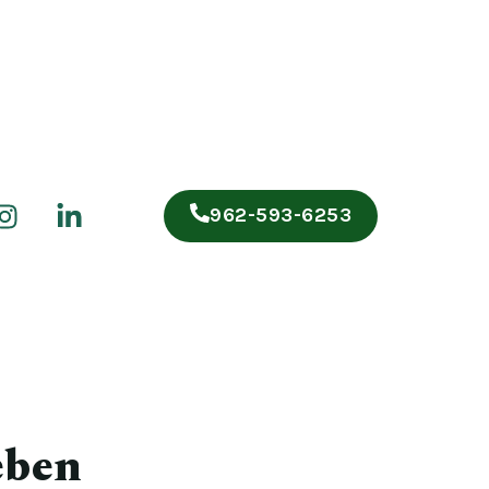
962-593-6253
eben