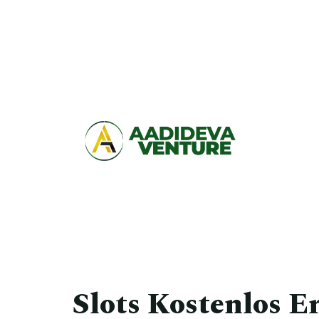
Slots Kostenlos E