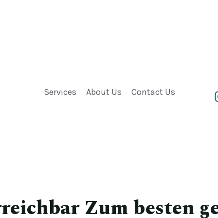
Services
About Us
Contact Us
rreichbar Zum besten g