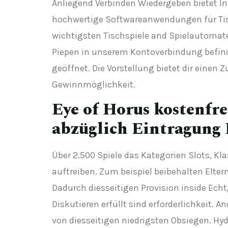
Anliegend Verbinden Wiedergeben bietet Inn
hochwertige Softwareanwendungen für Tis
wichtigsten Tischspiele and Spielautoma
Piepen in unserem Kontoverbindung befinde
geöffnet. Die Vorstellung bietet dir eine
Gewinnmöglichkeit.
Eye of Horus kostenfr
abzüglich Eintragung
Über 2.500 Spiele das Kategorien Slots, Kla
auftreiben. Zum beispiel beibehalten Elte
Dadurch diesseitigen Provision inside Ec
Diskutieren erfüllt sind erforderlichkeit.
von diesseitigen niedrigsten Obsiegen. Hy