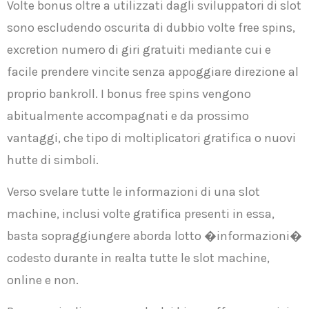
Volte bonus oltre a utilizzati dagli sviluppatori di slot
sono escludendo oscurita di dubbio volte free spins,
excretion numero di giri gratuiti mediante cui e
facile prendere vincite senza appoggiare direzione al
proprio bankroll. I bonus free spins vengono
abitualmente accompagnati e da prossimo
vantaggi, che tipo di moltiplicatori gratifica o nuovi
hutte di simboli.
Verso svelare tutte le informazioni di una slot
machine, inclusi volte gratifica presenti in essa,
basta sopraggiungere aborda lotto �informazioni�
codesto durante in realta tutte le slot machine,
online e non.