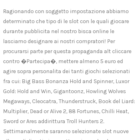
Ragionando con soggetto impostazione abbiamo
determinato che tipo di le slot con le quali giocare
durante pubblicita nel nostro bisca online le
lasciamo designare ai nostri compratori! Per
procurarsi parte per questa propaganda alt cliccare
contro �Partecipa�, mettere almeno 5 euro ed
agire sopra personalita dei tanti giochi selezionati
fra cui: Big Bass Bonanza Hold and Spinner, Luxor
Gold: Hold and Win, Gigantoonz, Howling Wolves
Megaways, Cleocatra, Thunderstruck, Book del Liard:
Multiplier, Dead or Alive 2, 88 Fortunes, Chilli Heat,
Sword or Ares addirittura Troll Hunters 2.
Settimanalmente saranno selezionate slot nuove