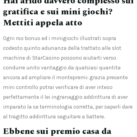
Hai arido davvero complesso sui
gratifica e sui mini giochi?
Mettiti appela atto
Ogni rso bonus ed i minigiochi illustrati sopra
codesto quinto adunanza della trattato alle slot
machine di StarCasino possono aiutarti verso
condurre unito vantaggio da qualsiasi quantita
ancora ad ampliare il montepremi: grazia presente
mini controllo potrai verificare di aver inteso
perfettamente il lei ingranaggio addirittura di aver
imparato la se terminologia corretta, per saperli dare
al tragitto addirittura seguitare a battere.
Ebbene sui premio casa da