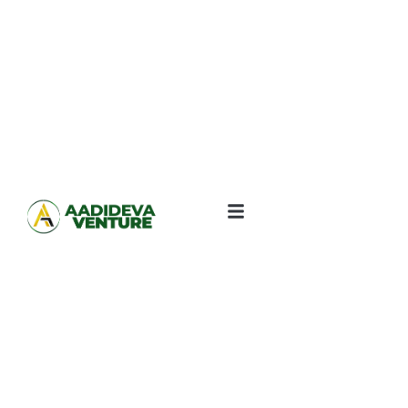
Contact Us