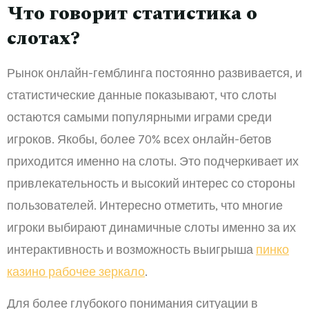
Что говорит статистика о
слотах?
Рынок онлайн-гемблинга постоянно развивается, и
статистические данные показывают, что слоты
остаются самыми популярными играми среди
игроков. Якобы, более 70% всех онлайн-бетов
приходится именно на слоты. Это подчеркивает их
привлекательность и высокий интерес со стороны
пользователей. Интересно отметить, что многие
игроки выбирают динамичные слоты именно за их
интерактивность и возможность выигрыша
пинко
казино рабочее зеркало
.
Для более глубокого понимания ситуации в