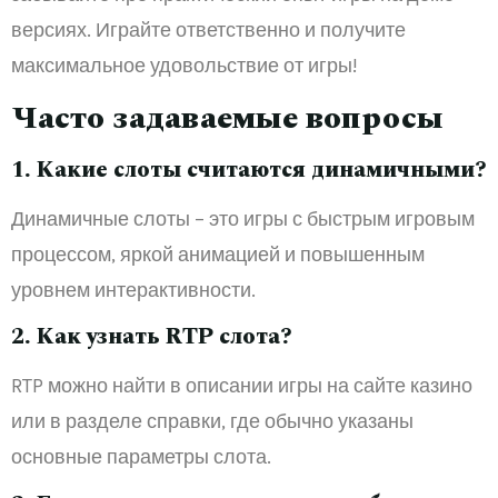
версиях. Играйте ответственно и получите
максимальное удовольствие от игры!
Часто задаваемые вопросы
1. Какие слоты считаются динамичными?
Динамичные слоты – это игры с быстрым игровым
процессом, яркой анимацией и повышенным
уровнем интерактивности.
2. Как узнать RTP слота?
RTP можно найти в описании игры на сайте казино
или в разделе справки, где обычно указаны
основные параметры слота.