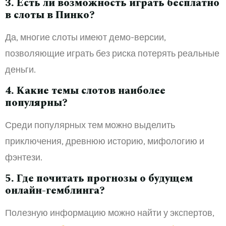
3. Есть ли возможность играть бесплатно
в слоты в Пинко?
Да, многие слоты имеют демо-версии,
позволяющие играть без риска потерять реальные
деньги.
4. Какие темы слотов наиболее
популярны?
Среди популярных тем можно выделить
приключения, древнюю историю, мифологию и
фэнтези.
5. Где почитать прогнозы о будущем
онлайн-гемблинга?
Полезную информацию можно найти у экспертов,