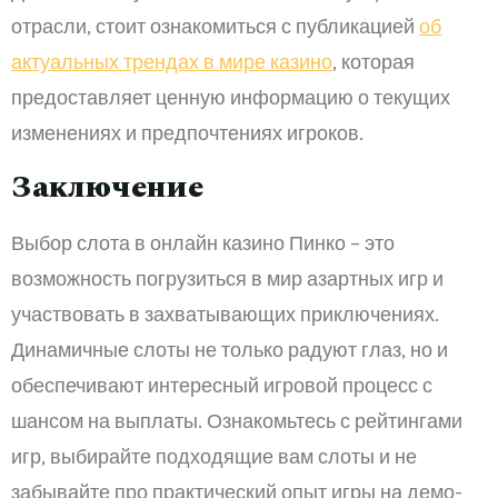
отрасли, стоит ознакомиться с публикацией
об
актуальных трендах в мире казино
, которая
предоставляет ценную информацию о текущих
изменениях и предпочтениях игроков.
Заключение
Выбор слота в онлайн казино Пинко – это
возможность погрузиться в мир азартных игр и
участвовать в захватывающих приключениях.
Динамичные слоты не только радуют глаз, но и
обеспечивают интересный игровой процесс с
шансом на выплаты. Ознакомьтесь с рейтингами
игр, выбирайте подходящие вам слоты и не
забывайте про практический опыт игры на демо-