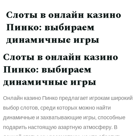
Слоты в онлайн казино
Пинко: выбираем
динамичные игры
Слоты в онлайн казино
Пинко: выбираем
динамичные игры
Онлайн казино Пинко предлагает игрокам широкий
выбор слотов, среди которых можно найти
динамичные и захватывающие игры, способные
подарить настоящую азартную атмосферу. В