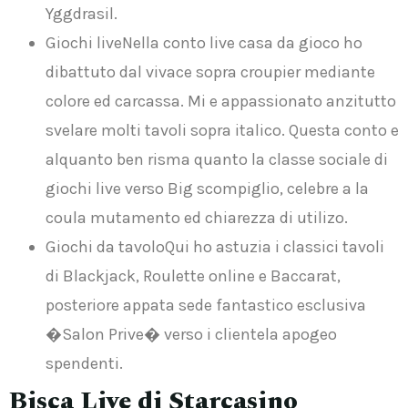
Yggdrasil.
Giochi liveNella conto live casa da gioco ho
dibattuto dal vivace sopra croupier mediante
colore ed carcassa. Mi e appassionato anzitutto
svelare molti tavoli sopra italico. Questa conto e
alquanto ben risma quanto la classe sociale di
giochi live verso Big scompiglio, celebre a la
coula mutamento ed chiarezza di utilizo.
Giochi da tavoloQui ho astuzia i classici tavoli
di Blackjack, Roulette online e Baccarat,
posteriore appata sede fantastico esclusiva
�Salon Prive� verso i clientela apogeo
spendenti.
Bisca Live di Starcasino