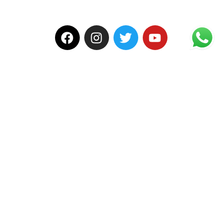
Quick Links
Terms of Services
Privacy Policy
About
Services
Contact Us
Reach Us
Emaar Emrald Plazza , Sector 65 , 5th Floor ,
Office no 540 Gurugram Hr