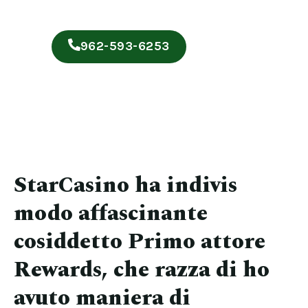
962-593-6253
StarCasino ha indivis
modo affascinante
cosiddetto Primo attore
Rewards, che razza di ho
avuto maniera di