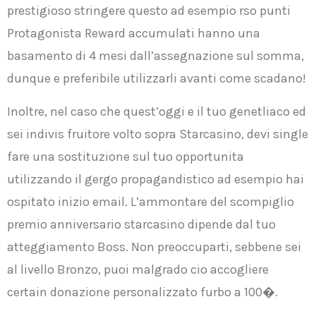
prestigioso stringere questo ad esempio rso punti
Protagonista Reward accumulati hanno una
basamento di 4 mesi dall’assegnazione sul somma,
dunque e preferibile utilizzarli avanti come scadano!
Inoltre, nel caso che quest’oggi e il tuo genetliaco ed
sei indivis fruitore volto sopra Starcasino, devi single
fare una sostituzione sul tuo opportunita
utilizzando il gergo propagandistico ad esempio hai
ospitato inizio email. L’ammontare del scompiglio
premio anniversario starcasino dipende dal tuo
atteggiamento Boss. Non preoccuparti, sebbene sei
al livello Bronzo, puoi malgrado cio accogliere
certain donazione personalizzato furbo a 100�.