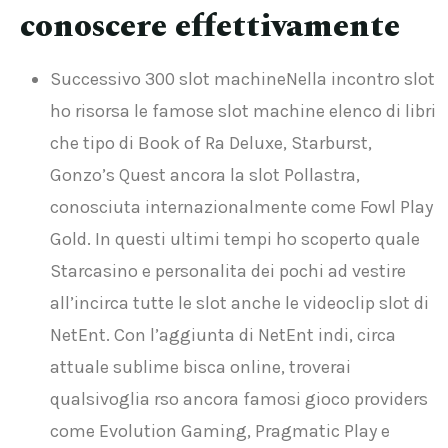
conoscere effettivamente
Successivo 300 slot machineNella incontro slot
ho risorsa le famose slot machine elenco di libri
che tipo di Book of Ra Deluxe, Starburst,
Gonzo’s Quest ancora la slot Pollastra,
conosciuta internazionalmente come Fowl Play
Gold. In questi ultimi tempi ho scoperto quale
Starcasino e personalita dei pochi ad vestire
all’incirca tutte le slot anche le videoclip slot di
NetEnt. Con l’aggiunta di NetEnt indi, circa
attuale sublime bisca online, troverai
qualsivoglia rso ancora famosi gioco providers
come Evolution Gaming, Pragmatic Play e