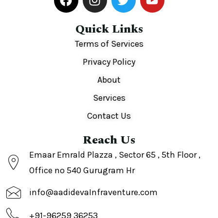
Quick Links
Terms of Services
Privacy Policy
About
Services
Contact Us
Reach Us
Emaar Emrald Plazza , Sector 65 , 5th Floor ,
Office no 540 Gurugram Hr
info@aadidevaInfraventure.com
+91-96259 36253