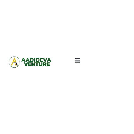
Contact Us