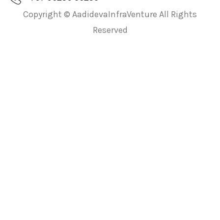
Copyright © AadidevaInfraVenture All Rights
Reserved