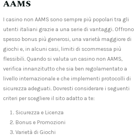
AAMS
I casino non AAMS sono sempre più popolari tra gli
utenti italiani grazie a una serie di vantaggi. Offrono
spesso bonus più generosi, una varietà maggiore di
giochi e, in alcuni casi, limiti di scommessa più
flessibili. Quando si valuta un casino non AAMS,
verifica innanzitutto che sia ben regolamentato a
livello internazionale e che implementi protocolli di
sicurezza adeguati. Dovresti considerare i seguenti
criteri per scegliere il sito adatto a te:
Sicurezza e Licenza
Bonus e Promozioni
Varietà di Giochi