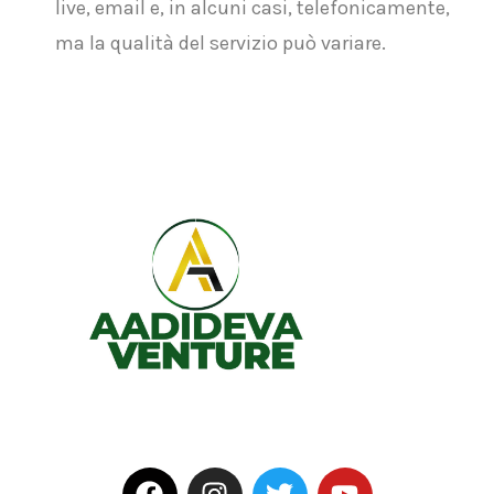
live, email e, in alcuni casi, telefonicamente,
ma la qualità del servizio può variare.