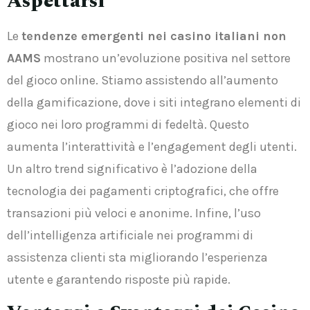
Aspettarsi
Le
tendenze emergenti nei casino italiani non
AAMS
mostrano un’evoluzione positiva nel settore
del gioco online. Stiamo assistendo all’aumento
della gamificazione, dove i siti integrano elementi di
gioco nei loro programmi di fedeltà. Questo
aumenta l’interattività e l’engagement degli utenti.
Un altro trend significativo è l’adozione della
tecnologia dei pagamenti criptografici, che offre
transazioni più veloci e anonime. Infine, l’uso
dell’intelligenza artificiale nei programmi di
assistenza clienti sta migliorando l’esperienza
utente e garantendo risposte più rapide.