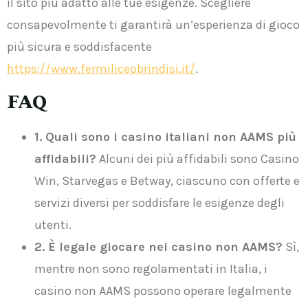
il sito più adatto alle tue esigenze. Scegliere
consapevolmente ti garantirà un’esperienza di gioco
più sicura e soddisfacente
https://www.fermiliceobrindisi.it/
.
FAQ
1. Quali sono i casino italiani non AAMS più
affidabili?
Alcuni dei più affidabili sono Casino
Win, Starvegas e Betway, ciascuno con offerte e
servizi diversi per soddisfare le esigenze degli
utenti.
2. È legale giocare nei casino non AAMS?
Sì,
mentre non sono regolamentati in Italia, i
casino non AAMS possono operare legalmente