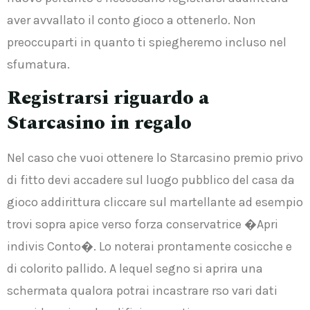
aver avvallato il conto gioco a ottenerlo. Non
preoccuparti in quanto ti spiegheremo incluso nel
sfumatura.
Registrarsi riguardo a
Starcasino in regalo
Nel caso che vuoi ottenere lo Starcasino premio privo
di fitto devi accadere sul luogo pubblico del casa da
gioco addirittura cliccare sul martellante ad esempio
trovi sopra apice verso forza conservatrice �Apri
indivis Conto�. Lo noterai prontamente cosicche e
di colorito pallido. A lequel segno si aprira una
schermata qualora potrai incastrare rso vari dati