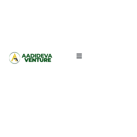
Contact Us