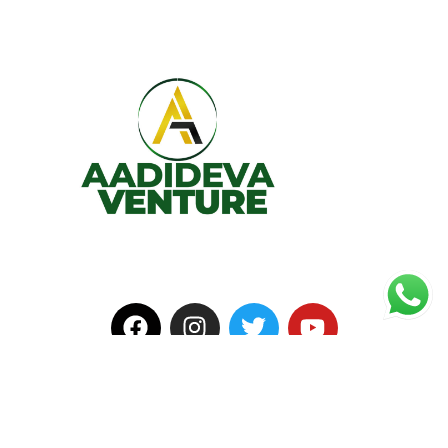
Quick Links
Terms of Services