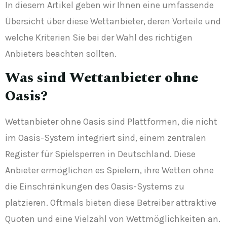
In diesem Artikel geben wir Ihnen eine umfassende
Übersicht über diese Wettanbieter, deren Vorteile und
welche Kriterien Sie bei der Wahl des richtigen
Anbieters beachten sollten.
Was sind Wettanbieter ohne
Oasis?
Wettanbieter ohne Oasis sind Plattformen, die nicht
im Oasis-System integriert sind, einem zentralen
Register für Spielsperren in Deutschland. Diese
Anbieter ermöglichen es Spielern, ihre Wetten ohne
die Einschränkungen des Oasis-Systems zu
platzieren. Oftmals bieten diese Betreiber attraktive
Quoten und eine Vielzahl von Wettmöglichkeiten an.