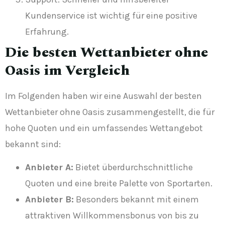
Kundenservice ist wichtig für eine positive
Erfahrung.
Die besten Wettanbieter ohne
Oasis im Vergleich
Im Folgenden haben wir eine Auswahl der besten
Wettanbieter ohne Oasis zusammengestellt, die für
hohe Quoten und ein umfassendes Wettangebot
bekannt sind:
Anbieter A:
Bietet überdurchschnittliche
Quoten und eine breite Palette von Sportarten.
Anbieter B:
Besonders bekannt mit einem
attraktiven Willkommensbonus von bis zu