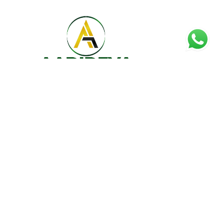
Quick Links
Terms of Services
Privacy Policy
About