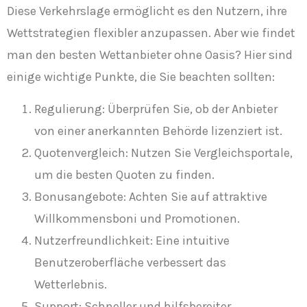
Diese Verkehrslage ermöglicht es den Nutzern, ihre
Wettstrategien flexibler anzupassen. Aber wie findet
man den besten Wettanbieter ohne Oasis? Hier sind
einige wichtige Punkte, die Sie beachten sollten:
Regulierung: Überprüfen Sie, ob der Anbieter
von einer anerkannten Behörde lizenziert ist.
Quotenvergleich: Nutzen Sie Vergleichsportale,
um die besten Quoten zu finden.
Bonusangebote: Achten Sie auf attraktive
Willkommensboni und Promotionen.
Nutzerfreundlichkeit: Eine intuitive
Benutzeroberfläche verbessert das
Wetterlebnis.
Support: Schneller und hilfsbereiter