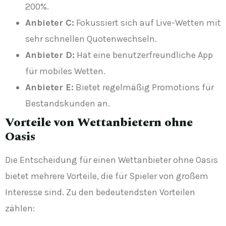
200%.
Anbieter C:
Fokussiert sich auf Live-Wetten mit
sehr schnellen Quotenwechseln.
Anbieter D:
Hat eine benutzerfreundliche App
für mobiles Wetten.
Anbieter E:
Bietet regelmäßig Promotions für
Bestandskunden an.
Vorteile von Wettanbietern ohne
Oasis
Die Entscheidung für einen Wettanbieter ohne Oasis
bietet mehrere Vorteile, die für Spieler von großem
Interesse sind. Zu den bedeutendsten Vorteilen
zählen: