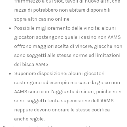
frammezzo a cui slot, tavoli di nuovo altri, che
razza di potrebbero non abitare disponibili
sopra altri casino online.
Possibile miglioramento delle vincite: alcuni
giocatori sostengono quale i casino non AAMS
offrono maggiori scelta di vincere, giacche non
sono soggetti alle stesse norme ed limitazioni
dei bisca AAMS.
Superiore disposizione: alcuni giocatori
sostengono ad esempio rso casa da gioco non
AAMS sono con l’aggiunta di sicuri, poiche non
sono soggetti tenta supervisione dell’AAMS
neppure devono onorare le stesse codifica
anche regole.