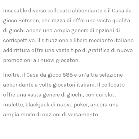
Insecable diverso collocato abbondante e il Casa da
gioco Betsson, che razza di offre una vasta qualita
di giochi anche una ampia genere di opzioni di
corrispettivo. Il situazione e libero mediante italiano
addirittura offre una vasta tipo di gratifica di nuovo
promozioni a i nuovi giocatori.
Inoltre, il Casa da gioco 888 e un’altra selezione
abbondante a volte giocatori italiani. Il collocato
offre una vasta genere di giochi, con cui slot,
roulette, blackjack di nuovo poker, ancora una
ampia modo di opzioni di versamento.