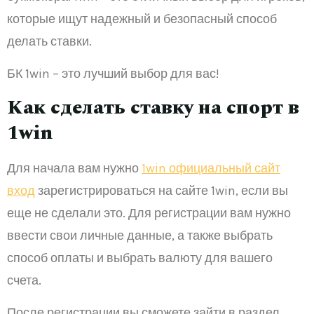
которые ищут надежный и безопасный способ
делать ставки.
БК 1win – это лучший выбор для вас!
Как сделать ставку на спорт в
1win
Для начала вам нужно
1win официальный сайт
вход
зарегистрироваться на сайте 1win, если вы
еще не сделали это. Для регистрации вам нужно
ввести свои личные данные, а также выбрать
способ оплаты и выбрать валюту для вашего
счета.
После регистрации вы сможете зайти в раздел