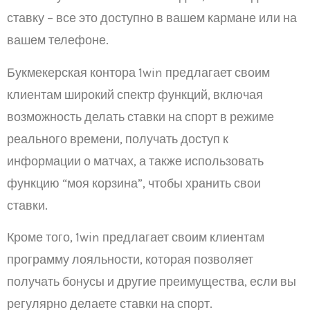
ставку – все это доступно в вашем кармане или на
вашем телефоне.
Букмекерская контора 1win предлагает своим
клиентам широкий спектр функций, включая
возможность делать ставки на спорт в режиме
реального времени, получать доступ к
информации о матчах, а также использовать
функцию “моя корзина”, чтобы хранить свои
ставки.
Кроме того, 1win предлагает своим клиентам
программу лояльности, которая позволяет
получать бонусы и другие преимущества, если вы
регулярно делаете ставки на спорт.