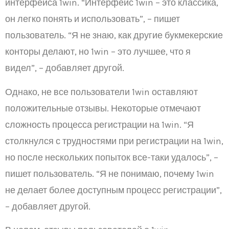
интерфейса 1win. “Интерфейс 1win – это классика,
он легко понять и использовать”, – пишет
пользователь. “Я не знаю, как другие букмекерские
конторы делают, но 1win – это лучшее, что я
видел”, – добавляет другой.
Однако, не все пользователи 1win оставляют
положительные отзывы. Некоторые отмечают
сложность процесса регистрации на 1win. “Я
столкнулся с трудностями при регистрации на 1win,
но после нескольких попыток все-таки удалось”, –
пишет пользователь. “Я не понимаю, почему 1win
не делает более доступным процесс регистрации”,
– добавляет другой.