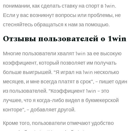
понимании, как сделать ставку на спорт в 1win.
Если у вас возникнут вопросы или проблемы, не
стесняйтесь обращаться к нам за помощью.
Отзывы пользователей о 1win
Многие пользователи хвалят 1win за ее высокую
коэффициент, который позволяет им получать
больше выигрышей. “Я играл на 1win несколько
месяцев, и мне всегда платят в срок”, – пишет один
из пользователей. “Коэффициент 1win – это
лучшее, что я когда-либо видел в букмекерской
конторе”, – добавляет другой.
Кроме того, пользователи отмечают удобство