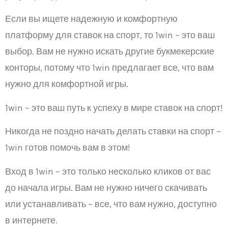
Если вы ищете надежную и комфортную
платформу для ставок на спорт, то 1win – это ваш
выбор. Вам не нужно искать другие букмекерские
конторы, потому что 1win предлагает все, что вам
нужно для комфортной игры.
1win – это ваш путь к успеху в мире ставок на спорт!
Никогда не поздно начать делать ставки на спорт –
1win готов помочь вам в этом!
Вход в 1win – это только несколько кликов от вас
до начала игры. Вам не нужно ничего скачивать
или устанавливать – все, что вам нужно, доступно
в интернете.