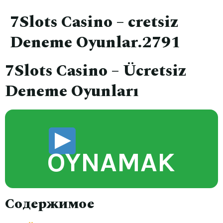
7Slots Casino – cretsiz
Deneme Oyunlar.2791
7Slots Casino – Ücretsiz
Deneme Oyunları
OYNAMAK
Содержимое