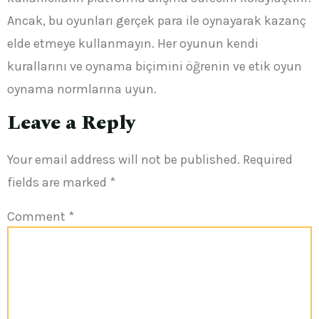
Ancak, bu oyunları gerçek para ile oynayarak kazanç
elde etmeye kullanmayın. Her oyunun kendi
kurallarını ve oynama biçimini öğrenin ve etik oyun
oynama normlarına uyun.
Leave a Reply
Your email address will not be published.
Required
fields are marked
*
Comment
*