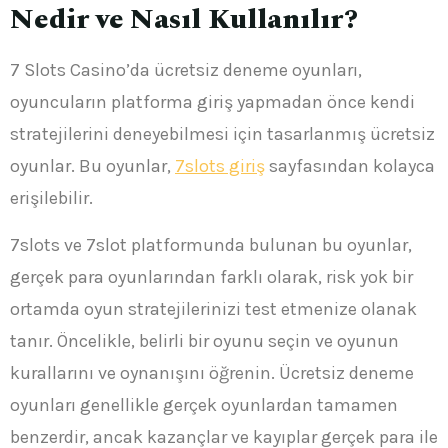
Nedir ve Nasıl Kullanılır?
7 Slots Casino’da ücretsiz deneme oyunları,
oyuncuların platforma giriş yapmadan önce kendi
stratejilerini deneyebilmesi için tasarlanmış ücretsiz
oyunlar. Bu oyunlar,
7slots giriş
sayfasından kolayca
erişilebilir.
7slots ve 7slot platformunda bulunan bu oyunlar,
gerçek para oyunlarından farklı olarak, risk yok bir
ortamda oyun stratejilerinizi test etmenize olanak
tanır. Öncelikle, belirli bir oyunu seçin ve oyunun
kurallarını ve oynanışını öğrenin. Ücretsiz deneme
oyunları genellikle gerçek oyunlardan tamamen
benzerdir, ancak kazançlar ve kayıplar gerçek para ile