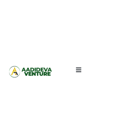
Contact Us