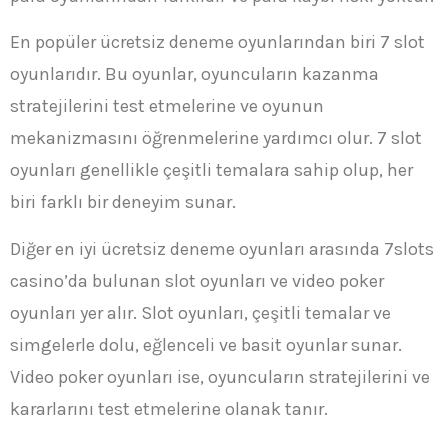
En popüler ücretsiz deneme oyunlarından biri 7 slot
oyunlarıdır. Bu oyunlar, oyuncuların kazanma
stratejilerini test etmelerine ve oyunun
mekanizmasını öğrenmelerine yardımcı olur. 7 slot
oyunları genellikle çeşitli temalara sahip olup, her
biri farklı bir deneyim sunar.
Diğer en iyi ücretsiz deneme oyunları arasında 7slots
casino’da bulunan slot oyunları ve video poker
oyunları yer alır. Slot oyunları, çeşitli temalar ve
simgelerle dolu, eğlenceli ve basit oyunlar sunar.
Video poker oyunları ise, oyuncuların stratejilerini ve
kararlarını test etmelerine olanak tanır.