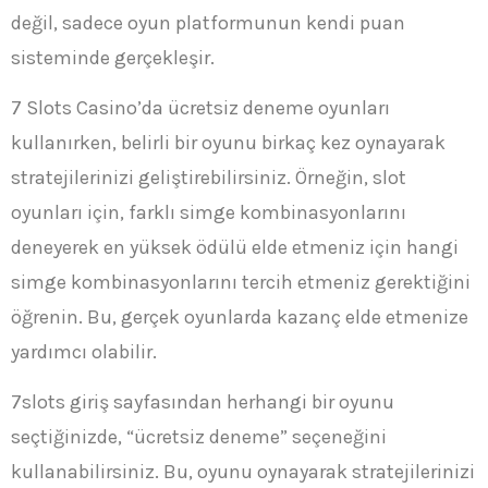
değil, sadece oyun platformunun kendi puan
sisteminde gerçekleşir.
7 Slots Casino’da ücretsiz deneme oyunları
kullanırken, belirli bir oyunu birkaç kez oynayarak
stratejilerinizi geliştirebilirsiniz. Örneğin, slot
oyunları için, farklı simge kombinasyonlarını
deneyerek en yüksek ödülü elde etmeniz için hangi
simge kombinasyonlarını tercih etmeniz gerektiğini
öğrenin. Bu, gerçek oyunlarda kazanç elde etmenize
yardımcı olabilir.
7slots giriş sayfasından herhangi bir oyunu
seçtiğinizde, “ücretsiz deneme” seçeneğini
kullanabilirsiniz. Bu, oyunu oynayarak stratejilerinizi