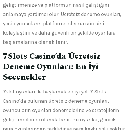
geliştirmenize ve platformun nasıl çalıştığını
anlamaya yardımcı olur. Ücretsiz deneme oyunları,
yeni oyuncuların platforma alışma sürecini
kolaylaştırır ve daha güvenli bir şekilde oyunlara
başlamalarına olanak tanır.
7Slots Casino’da Ücretsiz
Deneme Oyunları: En İyi
Seçenekler
7slot oyunları ile başlamak en iyi yol. 7 Slots
Casino’da bulunan ücretsiz deneme oyunları,
oyuncuların oyunları denemelerine ve stratejilerini
geliştirmelerine olanak tanır. Bu oyunlar, gerçek
para oyunlarından farklıdır ve para kaybı riski yoktur.