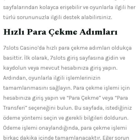
sayfalarından kolayca erişebilir ve oyunlarla ilgili her
türlü sorununuzla ilgili destek alabilirsiniz.
Hızlı Para Çekme Adımları
7slots Casino’da hızlı para çekme adımları oldukça
basittir. İlk olarak, 7slots giriş sayfasına gidin ve
kaydolun veya mevcut hesabınıza giriş yapın.
Ardından, oyunlarla ilgili işlemlerinizin
tamamlanmasını sağlayın. Para çekme işlemi için
hesabınıza giriş yapın ve “Para Çekme” veya “Para
Transferi” seçeneğini bulun. Bu sayfada, istediğiniz
ödeme yöntemi seçin ve gerekli bilgileri doldurun.
Ödeme işlemi onaylandığında, para çekme işlemi
birkaç dakika içinde tamamlanacaktır. Eğer sorun