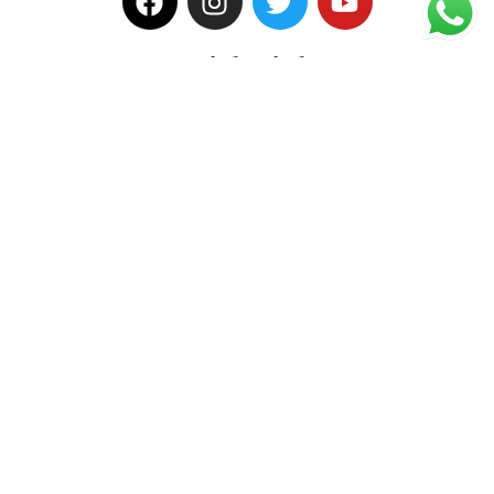
Quick Links
Terms of Services
Privacy Policy
About
Services
Contact Us
Reach Us
Emaar Emrald Plazza , Sector 65 , 5th Floor ,
Office no 540 Gurugram Hr
info@aadidevaInfraventure.com
+91-96259 36253