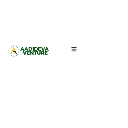
Contact Us