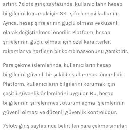
artırır. 7slots giriş sayfasında, kullanıcıların hesap
bilgilerini korumak için SSL şifrelemesi kullanılır.
Ayrıca, hesap şifrelerinin güçlü olması ve düzenli
olarak değiştirilmesi önerilir. Platform, hesap
şifrelerinin güçlü olması için özel karakterler,
rakamlar ve harflerin bir kombinasyonunu gerektirir.
Para çekme işlemlerinde, kullanıcıların hesap
bilgilerini güvenli bir şekilde kullanması önemlidir.
Platform, kullanıcıların bilgilerini korumak için
çeşitli güvenlik önlemlerini uygular. Bu, hesap
bilgilerinin şifrelenmesi, oturum açma işlemlerinin
güvenli olması ve düzenli güvenlik kontrolüdür.
7slots giriş sayfasında belirtilen para çekme sınırları