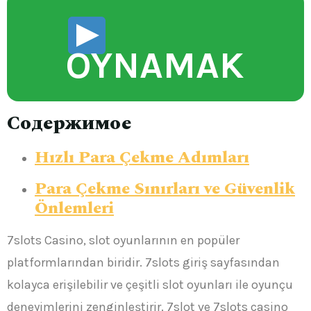
OYNAMAK
Содержимое
Hızlı Para Çekme Adımları
Para Çekme Sınırları ve Güvenlik
Önlemleri
7slots Casino, slot oyunlarının en popüler
platformlarından biridir. 7slots giriş sayfasından
kolayca erişilebilir ve çeşitli slot oyunları ile oyunçu
deneyimlerini zenginleştirir. 7slot ve 7slots casino