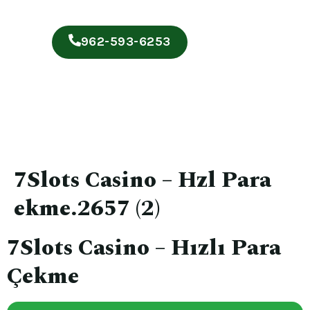
962-593-6253
7Slots Casino – Hzl Para
ekme.2657 (2)
7Slots Casino – Hızlı Para
Çekme