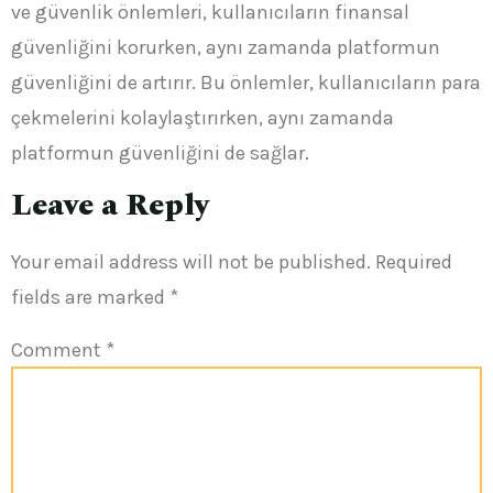
ve güvenlik önlemleri, kullanıcıların finansal
güvenliğini korurken, aynı zamanda platformun
güvenliğini de artırır. Bu önlemler, kullanıcıların para
çekmelerini kolaylaştırırken, aynı zamanda
platformun güvenliğini de sağlar.
Leave a Reply
Your email address will not be published.
Required
fields are marked
*
Comment
*