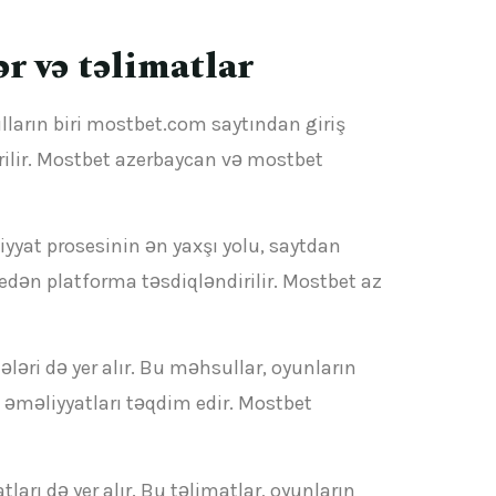
r və təlimatlar
lların biri mostbet.com saytından giriş
rilir. Mostbet azerbaycan və mostbet
iyyat prosesinin ən yaxşı yolu, saytdan
edən platforma təsdiqləndirilir. Mostbet az
ri də yer alır. Bu məhsullar, oyunların
əməliyyatları təqdim edir. Mostbet
rı də yer alır. Bu təlimatlar, oyunların