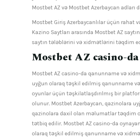
Mostbet AZ və Mostbet Azerbaycan adları da
Mostbet Giriş Azerbaycanlılar üçün rahat v
Kazino Saytları arasında Mostbet AZ saytı
saytın tələblərini və xidmətlərini təqdim ed
Mostbet AZ casino-da
Mostbet AZ casino-da qanunname və xidmət
uyğun olaraq təşkil edilmiş qanunname və x
oyunlar üçün təşkilatlaşdırılmış bir platf
olunur. Mostbet Azerbaycan, qazinolara uy
qazinolara daxil olan məlumatlar təqdim 
tətbiq edilir. Mostbet AZ casino-da oynay
olaraq təşkil edilmiş qanunname və xidmət