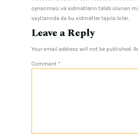
oynanması və xidmətlərin tələb olunan məl
saytlarında da bu xidmətlər tapıla bilər.
Leave a Reply
Your email address will not be published.
R
Comment
*