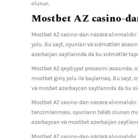
olunur.
Mostbet AZ casino-dan
Mostbet AZ casino-dan nəzərə alınmalıdır x
yolu. Bu sayt, oyunları və xidmətləri əsas
azerbaijan saytlarında da bu xidmətlər tapıl
Mostbet AZ qeydiyyat prosesini əsasında, oy
mostbet giriş yolu ilə başlamaq. Bu sayt, 
və mosbet azerbaycan saytlarında da bu xid
Mostbet AZ casino-dan nəzərə alınmalıdır 
tənzimlənməsi, oyunların tələb olunan məl
azerbaycan və mostbet azerbaijan saytların
Mostbet AZ casino-dan nəzərə alınmalıdır x