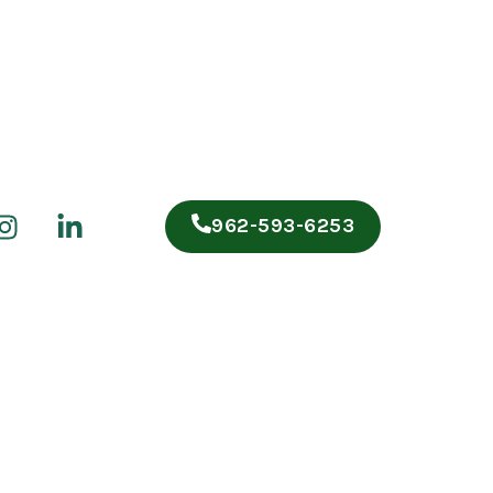
962-593-6253