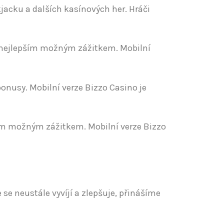
kjacku a dalších kasínových her. Hráči
 nejlepším možným zážitkem. Mobilní
onusy. Mobilní verze Bizzo Casino je
pším možným zážitkem. Mobilní verze Bizzo
e se neustále vyvíjí a zlepšuje, přinášíme