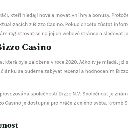
áči, kteří hledají nové a inovativní hry a bonusy. Protož
tualizacích z Bizzo Casino. Pokud chcete zůstat infor
 registrovat se na jejich webové stránce a sledovat je
izzo Casino
a, která byla založena v roce 2020. Ačkoliv je mladá, již
to článku se budeme zabývat recenzí a hodnocením Bizzo
e provozována společností Bizzo N.V. Společnost je zná
zzo Casino je dostupná pro hráče z celého světa, kromě
enost