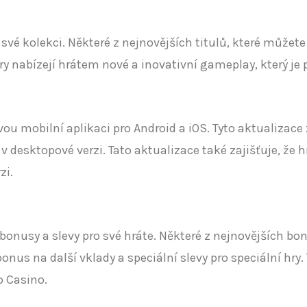
své kolekci. Některé z nejnovějších titulů, které můžet
y nabízejí hrátem nové a inovativní gameplay, který je 
ou mobilní aplikaci pro Android a iOS. Tyto aktualizace
v desktopové verzi. Tato aktualizace také zajišťuje, že
zi.
bonusy a slevy pro své hráte. Některé z nejnovějších bo
nus na další vklady a speciální slevy pro speciální hry.
o Casino.