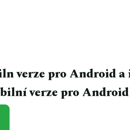
ln verze pro Android a
bilní verze pro Android