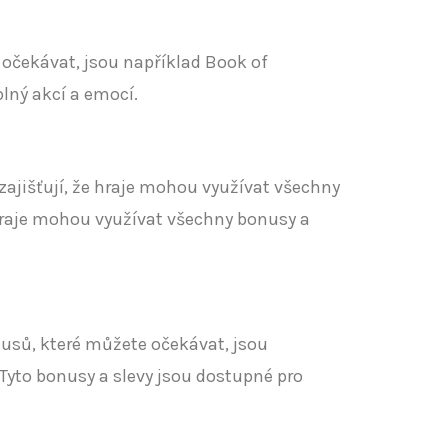
e očekávat, jsou například Book of
plný akcí a emocí.
 zajišťují, že hraje mohou využívat všechny
 hraje mohou využívat všechny bonusy a
nusů, které můžete očekávat, jsou
 Tyto bonusy a slevy jsou dostupné pro