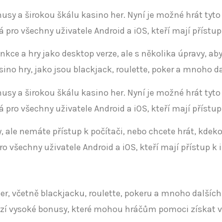
y a širokou škálu kasino her. Nyní je možné hrát tyto h
á pro všechny uživatele Android a iOS, kteří mají přístup
nkce a hry jako desktop verze, ale s několika úpravy, ab
ino hry, jako jsou blackjack, roulette, poker a mnoho dal
y a širokou škálu kasino her. Nyní je možné hrát tyto h
á pro všechny uživatele Android a iOS, kteří mají přístup
, ale nemáte přístup k počítači, nebo chcete hrát, kdeko
ro všechny uživatele Android a iOS, kteří mají přístup k 
er, včetně blackjacku, roulette, pokeru a mnoho dalších.
bízí vysoké bonusy, které mohou hráčům pomoci získat ví