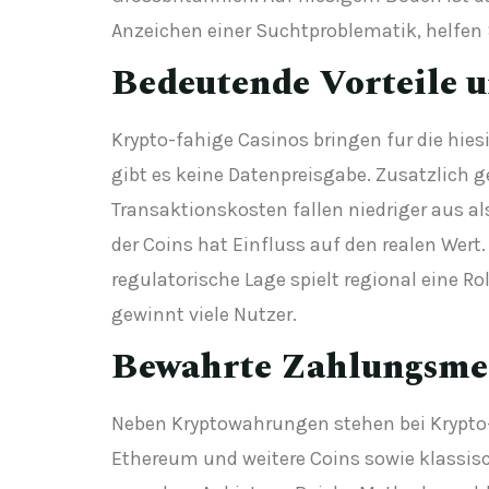
Anzeichen einer Suchtproblematik, helfen S
Bedeutende Vorteile u
Krypto-fahige Casinos bringen fur die hies
gibt es keine Datenpreisgabe. Zusatzlich 
Transaktionskosten fallen niedriger aus 
der Coins hat Einfluss auf den realen Wert
regulatorische Lage spielt regional eine Ro
gewinnt viele Nutzer.
Bewahrte Zahlungsmet
Neben Kryptowahrungen stehen bei Krypto
Ethereum und weitere Coins sowie klassis