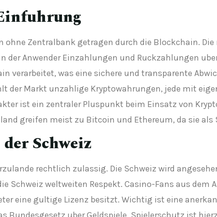
 Einfuhrung
 ohne Zentralbank getragen durch die Blockchain. Die 
ann der Anwender Einzahlungen und Ruckzahlungen uber 
 verarbeitet, was eine sichere und transparente Abwic
hlt der Markt unzahlige Kryptowahrungen, jede mit eig
r ist ein zentraler Pluspunkt beim Einsatz von Krypto
and greifen meist zu Bitcoin und Ethereum, da sie als 
n der Schweiz
zulande rechtlich zulassig. Die Schweiz wird angesehen
 die Schweiz weltweiten Respekt. Casino-Fans aus dem 
er eine gultige Lizenz besitzt. Wichtig ist eine anerka
as Bundesgesetz uber Geldspiele. Spielerschutz ist hier