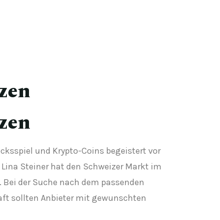
tzen
tzen
ksspiel und Krypto-Coins begeistert vor
n Lina Steiner hat den Schweizer Markt im
en. Bei der Suche nach dem passenden
haft sollten Anbieter mit gewunschten