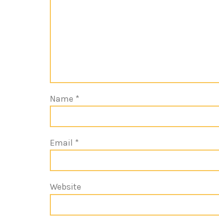
Name
*
Email
*
Website