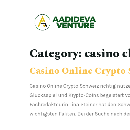
Category:
casino c
Casino Online Crypto 
Casino Online Crypto Schweiz richtig nut
Glucksspiel und Krypto-Coins begeistert vo
Fachredakteurin Lina Steiner hat den Schw
wichtigsten Fakten. Bei der Suche nach de