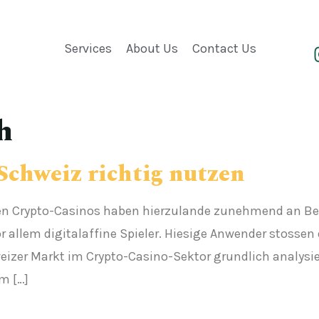
Services
About Us
Contact Us
h
Schweiz richtig nutzen
zen Crypto-Casinos haben hierzulande zunehmend an Bel
r allem digitalaffine Spieler. Hiesige Anwender stossen
eizer Markt im Crypto-Casino-Sektor grundlich analysier
m […]