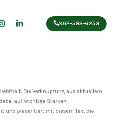
962-593-6253
iebtheit. Die Verknupfung aus aktuellem
 dabei auf wichtige Starken.
t und prasentiert mit diesem Text die